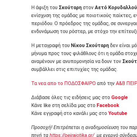
Η άφιξη του
Σκούταρη
στον
Αετό Κορυδαλλού
ενίσχυση της ομάδας με ποιοτικούς παίκτες,
περιόδου. Ο πρόεδρος της ομάδας, σε συνεργασ
ενδυνάμωση του ρόστερ, με στόχο την επίτευ
Η μεταγραφή του
Νίκου Σκούταρη
δεν είναι μό
μήνυμα προς τους φιλάθλους ότι η ομάδα στοχ
αναμένουν με ανυπομονησία να δουν τον
Σκούτ
συμβάλλει στις επιτυχίες της ομάδας.
Τα νεα απο το ΠΟΔΟΣΦΑΙΡΟ
από την
Α&Β ΠΕΙ
Διάβασε όλες τις ειδήσεις μας στο
Google
Κάνε like στη σελίδα μας στο
Facebook
Κάνε εγγραφή στο κανάλι μας στο
Youtube
Προσοχή! Επιτρέπεται η αναδημοσίευση του πα
πηγή τα
https://peiraiotika.gr/
με ενεργό σύνδεσμ