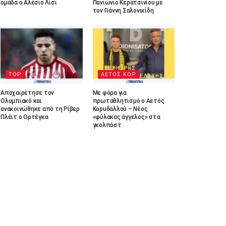
ομάδα ο Αλέσιο Λίσι
Πανιώνιο Κερατσινίου με
τον Γιάννη Σαλονικίδη
TOP
ΑΕΤΟΣ ΚΟΡ
Αποχαιρέτησε τον
Με φόρα για
Ολυμπιακό και
πρωταθλητισμό ο Αετός
ανακοινώθηκε από τη Ρίβερ
Κορυδαλλού – Νέος
Πλέιτ ο Ορτέγκα
«φύλακας άγγελος» στα
γκολπόστ