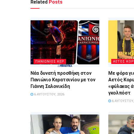
Related
Posts
ΠΑΝΙΩΝΙΟΣ ΚΕΡ
ΑΕΤΟΣ ΚΟΡ
Νέα δυνατή προσθήκη στον
Με φόρα γι
Πανιώνιο Κερατσινίου με τον
Αετός Κορυ
Γιάννη Σαλονικίδη
«φύλακας ά
γκολπόστ
6 ΑΥΓΟΎΣΤΟΥ, 2026
6 ΑΥΓΟΎΣΤΟΥ,