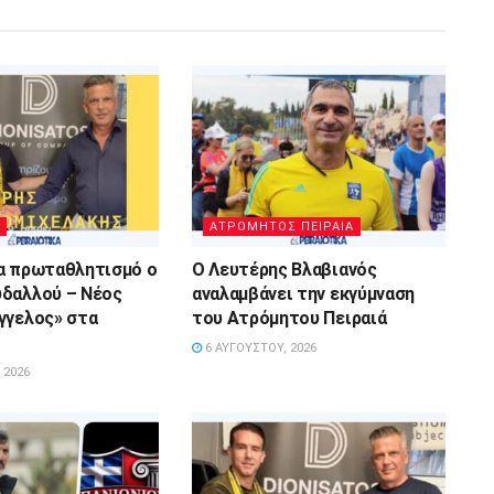
ΑΤΡΟΜΗΤΟΣ ΠΕΙΡΑΙΑ
α πρωταθλητισμό ο
Ο Λευτέρης Βλαβιανός
δαλλού – Νέος
αναλαμβάνει την εκγύμναση
γγελος» στα
του Ατρόμητου Πειραιά
6 ΑΥΓΟΎΣΤΟΥ, 2026
 2026