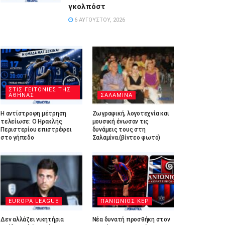
γκολπόστ
6 ΑΥΓΟΎΣΤΟΥ, 2026
ΣΤΙΣ ΓΕΙΤΟΝΙΕΣ ΤΗΣ
ΑΘΗΝΑΣ
ΣΑΛΑΜΙΝΑ
Η αντίστροφη μέτρηση
Ζωγραφική, λογοτεχνία και
τελείωσε: Ο Ηρακλής
μουσική ένωσαν τις
Περιστερίου επιστρέφει
δυνάμεις τους στη
στο γήπεδο
Σαλαμίνα.(βίντεο φωτό)
EUROPA LEAGUE
ΠΑΝΙΩΝΙΟΣ ΚΕΡ
Δεν αλλάζει νικητήρια
Νέα δυνατή προσθήκη στον