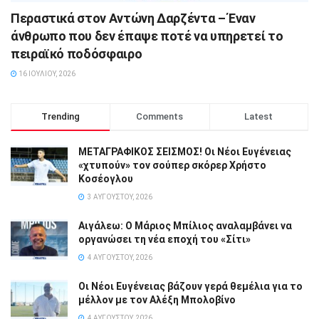
Περαστικά στον Αντώνη Δαρζέντα – Έναν
άνθρωπο που δεν έπαψε ποτέ να υπηρετεί το
πειραϊκό ποδόσφαιρο
16 ΙΟΥΛΊΟΥ, 2026
Trending
Comments
Latest
ΜΕΤΑΓΡΑΦΙΚΟΣ ΣΕΙΣΜΟΣ! Οι Νέοι Ευγένειας
«χτυπούν» τον σούπερ σκόρερ Χρήστο
Κοσέογλου
3 ΑΥΓΟΎΣΤΟΥ, 2026
Αιγάλεω: Ο Μάριος Μπίλιος αναλαμβάνει να
οργανώσει τη νέα εποχή του «Σίτι»
4 ΑΥΓΟΎΣΤΟΥ, 2026
Οι Νέοι Ευγένειας βάζουν γερά θεμέλια για το
μέλλον με τον Αλέξη Μπολοβίνο
4 ΑΥΓΟΎΣΤΟΥ, 2026