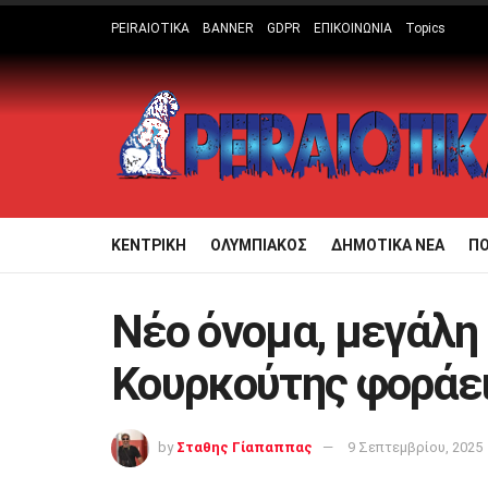
PEIRAIOTIKA
BANNER
GDPR
ΕΠΙΚΟΙΝΩΝΙΑ
Topics
ΚΕΝΤΡΙΚΗ
ΟΛΥΜΠΙΑΚΟΣ
ΔΗΜΟΤΙΚΑ ΝΕΑ
Π
Νέο όνομα, μεγάλη 
Κουρκούτης φοράει
by
Σταθης Γίαπαππας
9 Σεπτεμβρίου, 2025