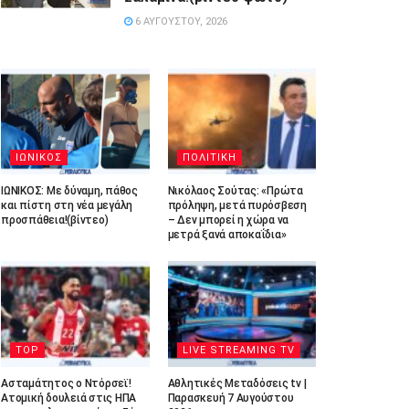
6 ΑΥΓΟΎΣΤΟΥ, 2026
ΙΩΝΙΚΟΣ
ΠΟΛΙΤΙΚΗ
ΙΩΝΙΚΟΣ: Με δύναμη, πάθος
Νικόλαος Σούτας: «Πρώτα
και πίστη στη νέα μεγάλη
πρόληψη, μετά πυρόσβεση
προσπάθεια!(βίντεο)
– Δεν μπορεί η χώρα να
μετρά ξανά αποκαΐδια»
TOP
LIVE STREAMING TV
Ασταμάτητος ο Ντόρσεϊ!
Αθλητικές Μεταδόσεις tv |
Ατομική δουλειά στις ΗΠΑ
Παρασκευή 7 Αυγούστου