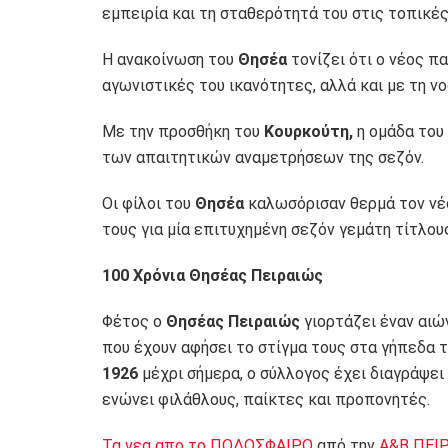
εμπειρία και τη σταθερότητά του στις τοπικές
Η ανακοίνωση του
Θησέα
τονίζει ότι ο νέος πα
αγωνιστικές του ικανότητες, αλλά και με τη ν
Με την προσθήκη του
Κουρκούτη,
η ομάδα του
των απαιτητικών αναμετρήσεων της σεζόν.
Οι φίλοι του
Θησέα
καλωσόρισαν θερμά τον νέο
τους για μία επιτυχημένη σεζόν γεμάτη τίτλου
100 Χρόνια Θησέας Πειραιώς
Φέτος ο
Θησέας Πειραιώς
γιορτάζει έναν αιών
που έχουν αφήσει το στίγμα τους στα γήπεδα 
1926
μέχρι σήμερα, ο σύλλογος έχει διαγράψει
ενώνει φιλάθλους, παίκτες και προπονητές.
Τα νεα απο το ΠΟΔΟΣΦΑΙΡΟ
από την
Α&Β ΠΕΙ