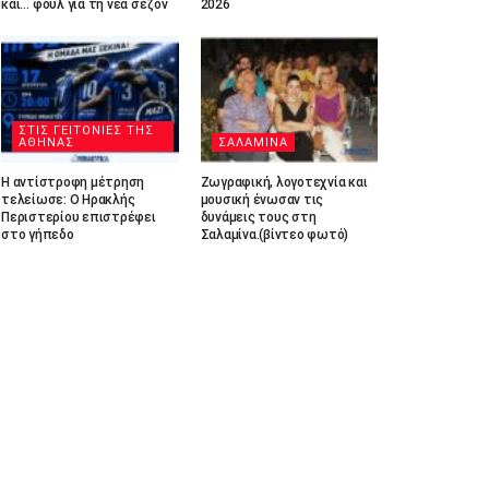
και… φουλ για τη νέα σεζόν
2026
ΣΤΙΣ ΓΕΙΤΟΝΙΕΣ ΤΗΣ
ΑΘΗΝΑΣ
ΣΑΛΑΜΙΝΑ
Η αντίστροφη μέτρηση
Ζωγραφική, λογοτεχνία και
τελείωσε: Ο Ηρακλής
μουσική ένωσαν τις
Περιστερίου επιστρέφει
δυνάμεις τους στη
στο γήπεδο
Σαλαμίνα.(βίντεο φωτό)