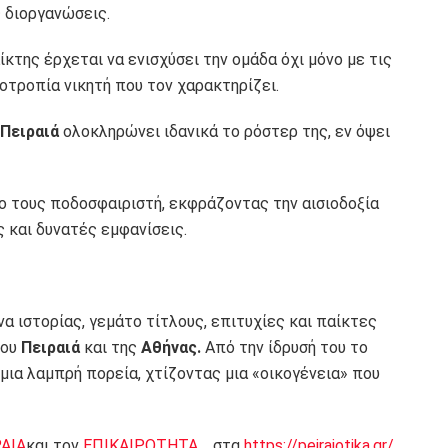
 διοργανώσεις.
ίκτης έρχεται να ενισχύσει την ομάδα όχι μόνο με τις
οοτροπία νικητή που τον χαρακτηρίζει.
Πειραιά
ολοκληρώνει ιδανικά το ρόστερ της, εν όψει
 τους ποδοσφαιριστή, εκφράζοντας την αισιοδοξία
ς και δυνατές εμφανίσεις.
α ιστορίας, γεμάτο τίτλους, επιτυχίες και παίκτες
του
Πειραιά
και της
Αθήνας.
Από την ίδρυσή του το
 μια λαμπρή πορεία, χτίζοντας μια «οικογένεια» που
ΡΑΙΑ
και τον
ΕΠΙΚΑΙΡΟΤΗΤΑ
, στα
https://peiraiotika.gr/