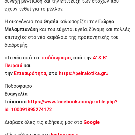
συνεχή βελτίωση και την επίτευξη των στόχων που
έχουν τεθεί για το μέλλον.
Η οικογένεια του
Θησέα
καλωσορίζει τον
Γιώργο
Μελαμπιανάκη
και του εύχεται υγεία, δύναμη και πολλές
επιτυχίες στο νέο κεφάλαιο της προπονητικής του
διαδρομής.
«Τα νέα από το
ποδόσφαιρο
, από την
Α’ & Β’
Πειραιά
και
την
Επικαιρότητα,
στο
https://peiraiotika.gr»
Ποδόσφαιρο
Ευαγγελία
Γιάπαππα
https://www.facebook.com/profile.php?
id=100091895274172
Διάβασε όλες τις ειδήσεις μας στο
Google
«Γίνε μέλος μας στο
Instagram.»