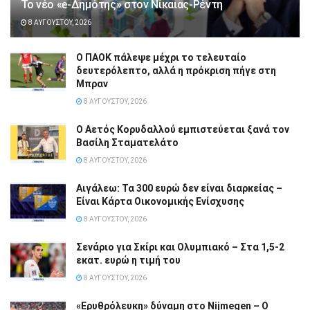
Το νέο «e-Δημότης» στον Νίκαιας-Ρέντη
8 ΑΥΓΟΎΣΤΟΥ, 2026
Ο ΠΑΟΚ πάλεψε μέχρι το τελευταίο
δευτερόλεπτο, αλλά η πρόκριση πήγε στη
Μπραν
8 ΑΥΓΟΎΣΤΟΥ, 2026
Ο Αετός Κορυδαλλού εμπιστεύεται ξανά τον
Βασίλη Σταματελάτο
8 ΑΥΓΟΎΣΤΟΥ, 2026
Αιγάλεω: Τα 300 ευρώ δεν είναι διαρκείας –
Είναι Κάρτα Οικονομικής Ενίσχυσης
8 ΑΥΓΟΎΣΤΟΥ, 2026
Σενάριο για Σκίρι και Ολυμπιακό – Στα 1,5-2
εκατ. ευρώ η τιμή του
8 ΑΥΓΟΎΣΤΟΥ, 2026
«Ερυθρόλευκη» δύναμη στο Nijmegen – Ο