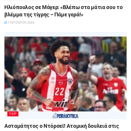
Ηλιόπουλος σε Μάγερ: «Βλέπω στα μάτια σου το
βλέμμα της τίγρης – Πάμε γερά!»
7 ΑΥΓΟΎΣΤΟΥ, 2026
TOP
Ασταμάτητος ο Ντόρσεϊ! Ατομική δουλειά στις