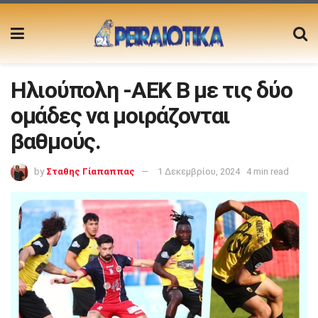
Ηλιούπολη -ΑΕΚ Β με τις δύο
ομάδες να μοιράζονται
βαθμούς.
by
Σταθης Γίαπαππας
1 Δεκεμβρίου, 2024
4 min read