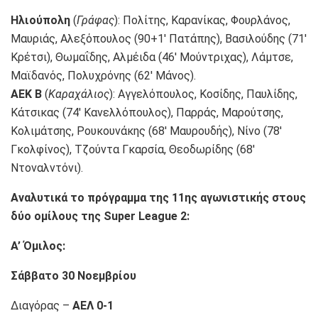
Ηλιούπολη
(
Γράφας
): Πολίτης, Καρανίκας, Φουρλάνος,
Μαυριάς, Αλεξόπουλος (90+1′ Πατάπης), Βασιλούδης (71′
Κρέτσι), Θωμαΐδης, Αλμέιδα (46′ Μούντριχας), Λάμτσε,
Μαϊδανός, Πολυχρόνης (62′ Μάνος).
ΑΕΚ Β
(
Καραχάλιος
): Αγγελόπουλος, Κοσίδης, Παυλίδης,
Κάτσικας (74′ Κανελλόπουλος), Παρράς, Μαρούτσης,
Κολιμάτσης, Ρουκουνάκης (68′ Μαυρουδής), Νίνο (78′
Γκολφίνος), Τζούντα Γκαρσία, Θεοδωρίδης (68′
Ντοναλντόνι).
Αναλυτικά το πρόγραμμα της 11ης αγωνιστικής στους
δύο ομίλους της Super League 2:
Α’ Όμιλος:
Σάββατο 30 Νοεμβρίου
Διαγόρας –
ΑΕΛ 0-1