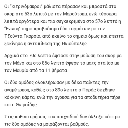
Οι “κιτρινόμαυροι” μάλιστα πέρασαν και μπροστά στο
σκορ στο 53ο λεπτό με τον Μαρούτσημ, ενώ τέσσερα
λεπτά αργότερα και πιο συγκεκριμένα στο 57ο λεπτό η
“Ένωση” πήρε προβάδισμα δύο τερμάτων με τον
Τζούντα Γκαρσία, από εκείνο το σημείο όμως και έπειτα
ξεκίνησε η αντεπίθεση της Ηλιούπολης.
Αρχικά στο 70ο λεπτό έφτασε στην μείωση του σκορ με
τον Μάνο και στο 85ο λεπτό έφερε το ματς στα ίσα με
τον Μαυρία από τα 11 βήματα.
Οι δύο ομάδες ολοκλήρωσαν με δέκα παίκτες την
αναμέτρηση, καθώς στο 89ο λεπτό ο Παράς δέχθηκε
κόκκινη κάρτα, ενώ την άγουσα για τα αποδυτήρια πήρε
και ο Θωμαΐδης.
Στις καθυστερήσεις του παιχνιδιού δεν άλλαξε κάτι με
τις δύο ομάδες να μοιράζονται βαθμούς.