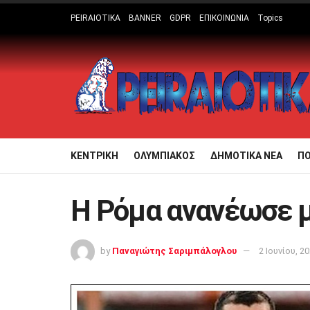
PEIRAIOTIKA
BANNER
GDPR
ΕΠΙΚΟΙΝΩΝΙΑ
Topics
ΚΕΝΤΡΙΚΗ
ΟΛΥΜΠΙΑΚΟΣ
ΔΗΜΟΤΙΚΑ ΝΕΑ
Π
Η Ρόμα ανανέωσε μ
by
Παναγιώτης Σαριμπάλογλου
2 Ιουνίου, 2