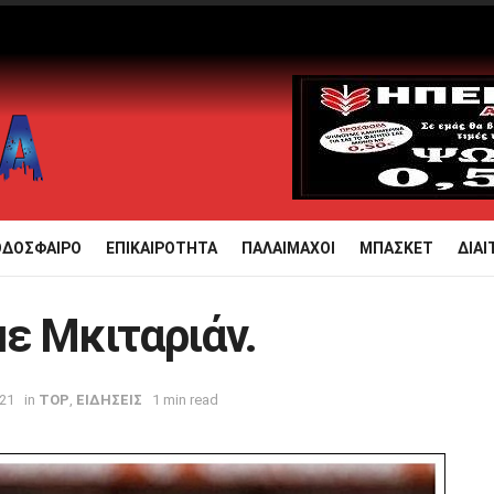
ΟΔΟΣΦΑΙΡΟ
ΕΠΙΚΑΙΡΟΤΗΤΑ
ΠΑΛΑΙΜΑΧΟΙ
ΜΠΑΣΚΕΤ
ΔΙΑΙ
ε Μκιταριάν.
021
in
TOP
,
ΕΙΔΗΣΕΙΣ
1 min read