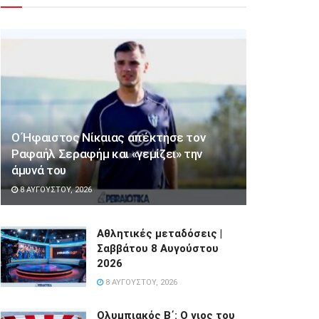
Ο Ήφαιστος Νίκαιας απέκτησε τον
Ραφαήλ Σεραφήμ και «γεμίζει» την
άμυνά του
8 ΑΥΓΟΎΣΤΟΥ, 2026
Αθλητικές μεταδόσεις |
Σαββάτου 8 Αυγούστου
2026
8 ΑΥΓΟΎΣΤΟΥ, 2026
Ολυμπιακός Β΄: Ο γιος του