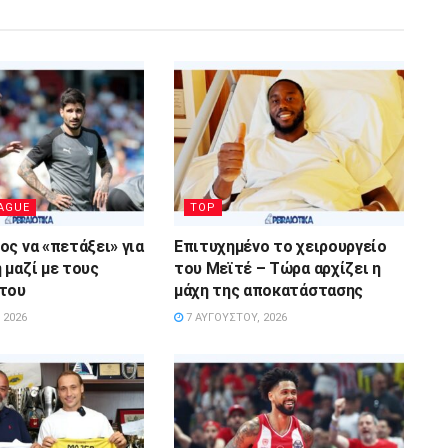
AGUE
TOP
ος να «πετάξει» για
Επιτυχημένο το χειρουργείο
 μαζί με τους
του Μεϊτέ – Τώρα αρχίζει η
 του
μάχη της αποκατάστασης
 2026
7 ΑΥΓΟΎΣΤΟΥ, 2026