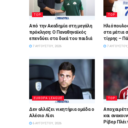
TOP
TOP
Από την Ακαδημία στη μεγάλη
Ηλιόπουλος
πρόκληση: Ο Παναθηναϊκός
στα μάτια 
επενδύει στα δικά του παιδιά
τίγρης – Πά
7 ΑΥΓΟΎΣΤΟΥ, 2026
7 ΑΥΓΟΎΣΤΟΥ,
EUROPA LEAGUE
TOP
Δεν αλλάζει νικητήρια ομάδα ο
Αποχαιρέτ
Αλέσιο Λίσι
και ανακοι
Ρίβερ Πλέι
6 ΑΥΓΟΎΣΤΟΥ, 2026