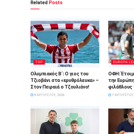
Related
Posts
TOP
EUROPA LE
Ολυμπιακός Β΄: Ο γιος του
ΟΦΗ: Έτοιμ
Τζιοβάνι στα «ερυθρόλευκα» –
την Ευρώπη
Στον Πειραιά ο Τζουλιάνο!
φιλάθλους
8 ΑΥΓΟΎΣΤΟΥ, 2026
7 ΑΥΓΟΎΣΤΟΥ,