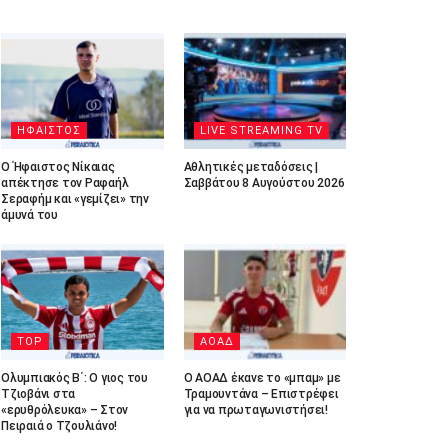
ΗΦΑΙΣΤΟΣ
LIVE STREAMING TV
Ο Ήφαιστος Νίκαιας
Αθλητικές μεταδόσεις |
απέκτησε τον Ραφαήλ
Σαββάτου 8 Αυγούστου 2026
Σεραφήμ και «γεμίζει» την
άμυνά του
TOP
ΑΟΑΔ
Ολυμπιακός Β΄: Ο γιος του
Ο ΑΟΑΔ έκανε το «μπαμ» με
Τζιοβάνι στα
Τραμουντάνα – Επιστρέφει
«ερυθρόλευκα» – Στον
για να πρωταγωνιστήσει!
Πειραιά ο Τζουλιάνο!