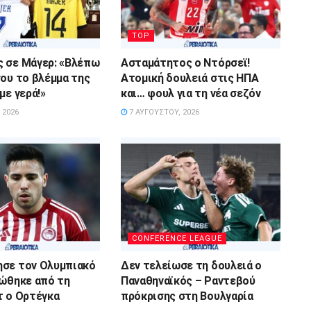
TOP
 σε Μάγερ: «Βλέπω
Ασταμάτητος ο Ντόρσεϊ!
σου το βλέμμα της
Ατομική δουλειά στις ΗΠΑ
με γερά!»
και… φουλ για τη νέα σεζόν
 2026
7 ΑΥΓΟΎΣΤΟΥ, 2026
CONFERENCE LEAGUE
ησε τον Ολυμπιακό
Δεν τελείωσε τη δουλειά ο
νώθηκε από τη
Παναθηναϊκός – Ραντεβού
τ ο Ορτέγκα
πρόκρισης στη Βουλγαρία