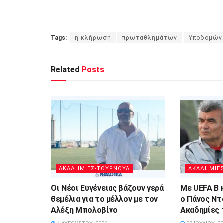
Tags:
η κλήρωση
πρωταθλημάτων
Υποδομών
Related
Posts
ΑΚΑΔΗΜΙΕΣ-ΤΟΥΡΝΟΥΑ
ΑΚΑΔΗΜΙΕ
Οι Νέοι Ευγένειας βάζουν γερά
Με UEFA B κ
θεμέλια για το μέλλον με τον
ο Πάνος Ντ
Αλέξη Μπολοβίνο
Ακαδημίες 