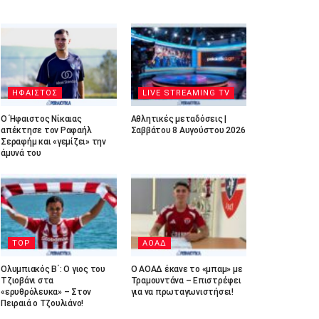
ΗΦΑΙΣΤΟΣ
LIVE STREAMING TV
Ο Ήφαιστος Νίκαιας
Αθλητικές μεταδόσεις |
απέκτησε τον Ραφαήλ
Σαββάτου 8 Αυγούστου 2026
Σεραφήμ και «γεμίζει» την
άμυνά του
TOP
ΑΟΑΔ
Ολυμπιακός Β΄: Ο γιος του
Ο ΑΟΑΔ έκανε το «μπαμ» με
Τζιοβάνι στα
Τραμουντάνα – Επιστρέφει
«ερυθρόλευκα» – Στον
για να πρωταγωνιστήσει!
Πειραιά ο Τζουλιάνο!