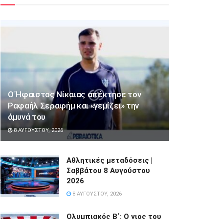
Ο Ήφαιστος Νίκαιας απέκτησε τον
Ραφαήλ Σεραφήμ και «γεμίζει» την
άμυνά του
8 ΑΥΓΟΎΣΤΟΥ, 2026
Αθλητικές μεταδόσεις |
Σαββάτου 8 Αυγούστου
2026
8 ΑΥΓΟΎΣΤΟΥ, 2026
Ολυμπιακός Β΄: Ο γιος του