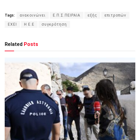
Tags:
ανακοινώνει
Ε.Π.Σ.ΠΕΙΡΑΙΑ
εξής
επιτροπών
ΕΧΕΙ
Η Ε.Ε
συγκρότηση
Related
Posts