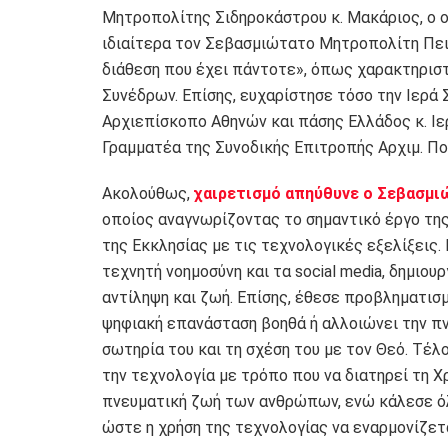
Μητροπολίτης Σιδηροκάστρου κ. Μακάριος, ο ο
ιδιαίτερα τον Σεβασμιώτατο Μητροπολίτη Πειρ
διάθεση που έχει πάντοτε», όπως χαρακτηριστ
Συνέδρων. Επίσης, ευχαρίστησε τόσο την Ιερά
Αρχιεπίσκοπο Αθηνών και πάσης Ελλάδος κ. Ιερ
Γραμματέα της Συνοδικής Επιτροπής Αρχιμ. Π
Ακολούθως,
χαιρετισμό απηύθυνε ο Σεβασμι
οποίος αναγνωρίζοντας το σημαντικό έργο της 
της Εκκλησίας με τις τεχνολογικές εξελίξεις. 
τεχνητή νοημοσύνη και τα social media, δημιο
αντίληψη και ζωή. Επίσης, έθεσε προβληματισ
ψηφιακή επανάσταση βοηθά ή αλλοιώνει την πν
σωτηρία του και τη σχέση του με τον Θεό. Τέλ
την τεχνολογία με τρόπο που να διατηρεί τη Χ
πνευματική ζωή των ανθρώπων, ενώ κάλεσε όλ
ώστε η χρήση της τεχνολογίας να εναρμονίζετα