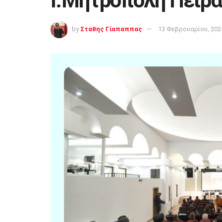
Ι.Μητρόπολη Πειρα
by
Σταθης Γίαπαππας
13 Φεβρουαρίου, 202