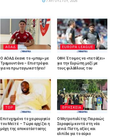
7 ΑΥΓΟΎΣΤΟΥ, 2026
ΑΟΑΔ
EUROPA LEAGUE
Ο ΑΟΑΔ έκανε το «μπαμ» με
ΟΦΗ: Έτοιμος να «πετάξει»
Τραμουντάνα – Επιστρέφει
για την Ευρώπη μαζί με
για να πρωταγωνιστήσει!
τους φιλάθλους του
TOP
ΘΡΗΣΚΕΙΑ
Επιτυχημένο το χειρουργείο
Ο Μητροπολίτης Πειραιώς
του Μεϊτέ – Τώρα αρχίζει η
Σεραφείμ κοντά στη νέα
μάχη της αποκατάστασης
γενιά: Πίστη, αξίες και
ελπίδα για το αύριο