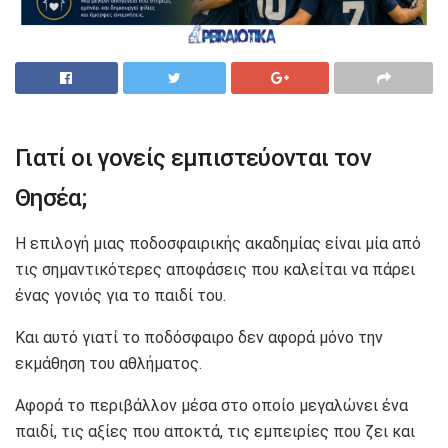
Γιατί οι γονείς εμπιστεύονται τον
Θησέα;
Η επιλογή μιας ποδοσφαιρικής ακαδημίας είναι μία από
τις σημαντικότερες αποφάσεις που καλείται να πάρει
ένας γονιός για το παιδί του.
Και αυτό γιατί το ποδόσφαιρο δεν αφορά μόνο την
εκμάθηση του αθλήματος.
Αφορά το περιβάλλον μέσα στο οποίο μεγαλώνει ένα
παιδί, τις αξίες που αποκτά, τις εμπειρίες που ζει και