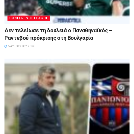
CONFERENCE LEAGUE
Δεν τελείωσε τη δουλειά ο Παναθηναϊκός –
Ραντεβού πρόκρισης στη Βουλγαρία
6 ΑΥΓΟΎΣΤΟΥ, 2026