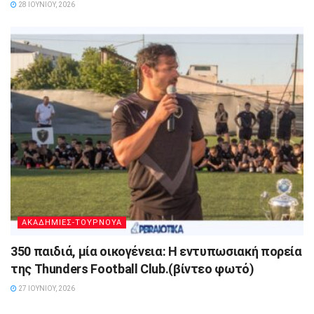
28 ΙΟΥΝΊΟΥ, 2026
ΑΚΑΔΗΜΙΕΣ-ΤΟΥΡΝΟΥΑ
350 παιδιά, μία οικογένεια: Η εντυπωσιακή πορεία
της Thunders Football Club.(βίντεο φωτό)
27 ΙΟΥΝΊΟΥ, 2026