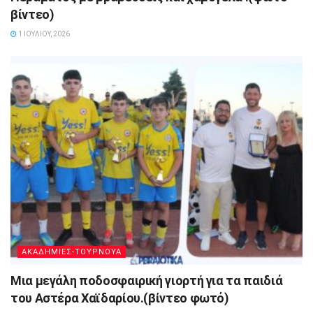
βίντεο)
1 ΙΟΥΛΊΟΥ, 2026
ΑΚΑΔΗΜΙΕΣ-ΤΟΥΡΝΟΥΑ
Μια μεγάλη ποδοσφαιρική γιορτή για τα παιδιά
του Αστέρα Χαϊδαρίου.(βίντεο φωτό)