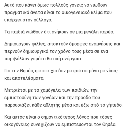
Αυτό που κάνει όμως πολλούς γονείς να νιώθουν
πραγματικά άνετα είναι το οικογενειακό κλίμα που
υπάρχει στον σύλλογο.
Τα παιδιά νιώθουν ότι ανήκουν σε μια μεγάλη παρέα.
Δημιουργούν φιλίες, αποκτούν όμορφες αναμνήσεις και
περνούν δημιουργικά τον χρόνο τους μέσα σε ένα
περιβάλλον γεμάτο θετική ενέργεια.
Για τον Θησέα, η επιτυχία δεν μετριέται μόνο με νίκες
και αποτελέσματα.
Μετριέται με τα χαμόγελα των παιδιών, την
εμπιστοσύνη των γονέων και την πρόοδο που
παρουσιάζει κάθε αθλητής μέσα και έξω από το γήπεδο.
Και αυτός είναι ο σημαντικότερος λόγος που τόσες
οικογένειες συνεχίζουν να εμπιστεύονται τον Θησέα