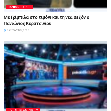
ΠΑΝΙΩΝΙΟΣ ΚΕΡ
Με Γρίμπιλα στο τιμόνι και τη νέα σεζόν ο
Πανιώνιος Κερατσινίου
6 ΑΥΓΟΎΣΤΟΥ, 2026
LIVE STREAMING TV