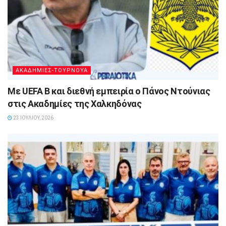
ΑΚΑΔΗΜΙΕΣ-ΤΟΥΡΝΟΥΑ
Με UEFA B και διεθνή εμπειρία ο Πάνος Ντούνιας
στις Ακαδημίες της Χαλκηδόνας
23 ΙΟΥΛΊΟΥ, 2026