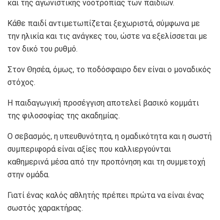
και της αγωνιστικής νοοτροπίας των παιδιών.
Κάθε παιδί αντιμετωπίζεται ξεχωριστά, σύμφωνα με
την ηλικία και τις ανάγκες του, ώστε να εξελίσσεται με
τον δικό του ρυθμό.
Στον Θησέα, όμως, το ποδόσφαιρο δεν είναι ο μοναδικός
στόχος.
Η παιδαγωγική προσέγγιση αποτελεί βασικό κομμάτι
της φιλοσοφίας της ακαδημίας.
Ο σεβασμός, η υπευθυνότητα, η ομαδικότητα και η σωστή
συμπεριφορά είναι αξίες που καλλιεργούνται
καθημερινά μέσα από την προπόνηση και τη συμμετοχή
στην ομάδα.
Γιατί ένας καλός αθλητής πρέπει πρώτα να είναι ένας
σωστός χαρακτήρας.