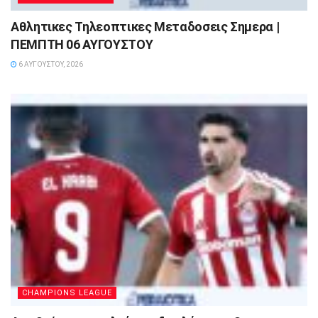
Αθλητικες Τηλεοπτικες Μεταδοσεις Σημερα |
ΠΕΜΠΤΗ 06 ΑΥΓΟΥΣΤΟΥ
6 ΑΥΓΟΎΣΤΟΥ, 2026
CHAMPIONS LEAGUE