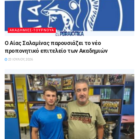
ΑΚΑΔΗΜΙΕΣ-ΤΟΥΡΝΟΥΑ
Ο Αίας Σαλαμίνας παρουσιάζει το νέο
προπονητικό επιτελείο των Ακαδημιών
23 ΙΟΥΛΊΟΥ, 2026