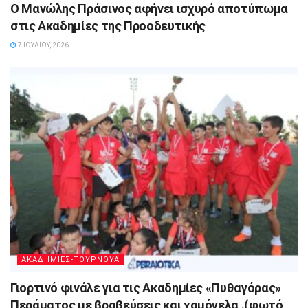
Ο Μανώλης Πράσινος αφήνει ισχυρό αποτύπωμα
στις Ακαδημίες της Προοδευτικής
7 ΙΟΥΛΊΟΥ, 2026
ΑΚΑΔΗΜΙΕΣ-ΤΟΥΡΝΟΥΑ
Γιορτινό φινάλε για τις Ακαδημίες «Πυθαγόρας»
Περάματος με βραβεύσεις και χαμόγελα .(φωτό