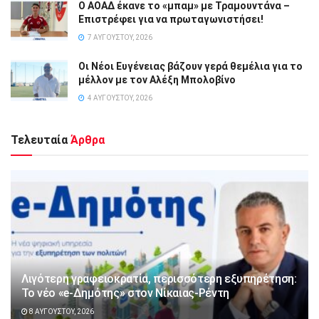
Ο ΑΟΑΔ έκανε το «μπαμ» με Τραμουντάνα –
Επιστρέφει για να πρωταγωνιστήσει!
7 ΑΥΓΟΎΣΤΟΥ, 2026
Οι Νέοι Ευγένειας βάζουν γερά θεμέλια για το
μέλλον με τον Αλέξη Μπολοβίνο
4 ΑΥΓΟΎΣΤΟΥ, 2026
Τελευταία
Άρθρα
Λιγότερη γραφειοκρατία, περισσότερη εξυπηρέτηση:
Το νέο «e-Δημότης» στον Νίκαιας-Ρέντη
8 ΑΥΓΟΎΣΤΟΥ, 2026