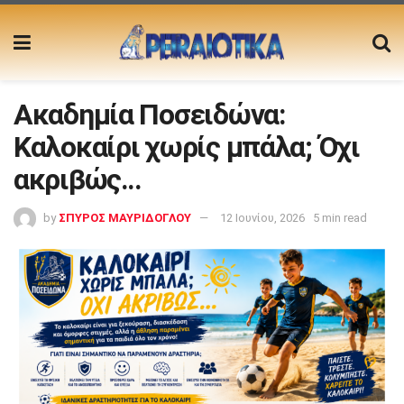
Ακαδημία Ποσειδώνα:
Καλοκαίρι χωρίς μπάλα; Όχι
ακριβώς…
by
ΣΠΥΡΟΣ ΜΑΥΡΙΔΟΓΛΟΥ
12 Ιουνίου, 2026
5 min read