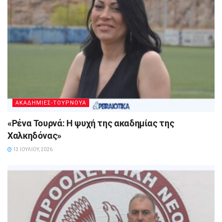
ΑΚΑΔΗΜΙΕΣ-ΤΟΥΡΝΟΥΑ
«Ρένα Τουρνά: Η ψυχή της ακαδημίας της
Χαλκηδόνας»
13 ΙΟΥΛΊΟΥ, 2026