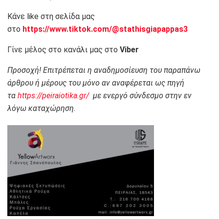
Κάνε like στη σελίδα μας
στο
https://www.tiktok.com/@stathisgiapappas3
Γίνε μέλος στο κανάλι μας στο
Viber
Προσοχή! Επιτρέπεται η αναδημοσίευση του παραπάνω
άρθρου ή μέρους του μόνο αν αναφέρεται ως πηγή
τα
https://peiraiotika.gr/
με ενεργό σύνδεσμο στην εν
λόγω καταχώρηση.