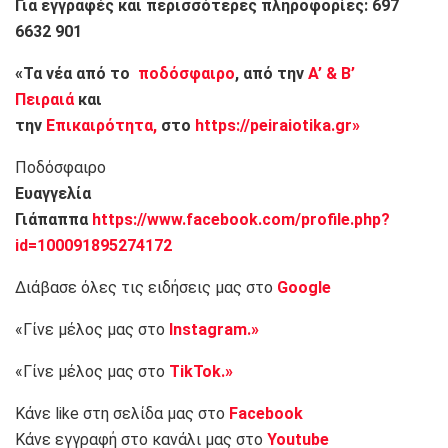
Για εγγραφές και περισσότερες πληροφορίες: 697
6632 901
«Τα νέα από το
ποδόσφαιρο
, από την
Α’ & Β’
Πειραιά
και
την
Επικαιρότητα,
στο
https://peiraiotika.gr»
Ποδόσφαιρο
Ευαγγελία
Γιάπαππα
https://www.facebook.com/profile.php?
id=100091895274172
Διάβασε όλες τις ειδήσεις μας στο
Google
«Γίνε μέλος μας στο
Instagram.»
«Γίνε μέλος μας στο
TikTok.»
Κάνε like στη σελίδα μας στο
Facebook
Κάνε εγγραφή στο κανάλι μας στο
Youtube