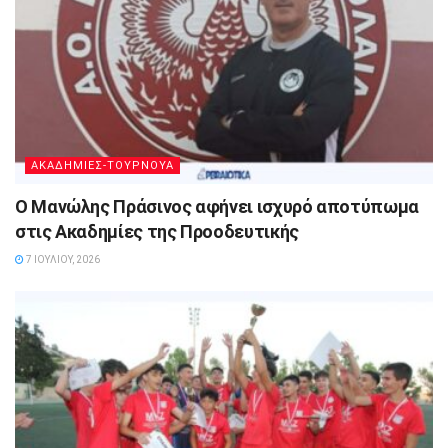
ΑΚΑΔΗΜΙΕΣ-ΤΟΥΡΝΟΥΑ
Ο Μανώλης Πράσινος αφήνει ισχυρό αποτύπωμα
στις Ακαδημίες της Προοδευτικής
7 ΙΟΥΛΊΟΥ, 2026