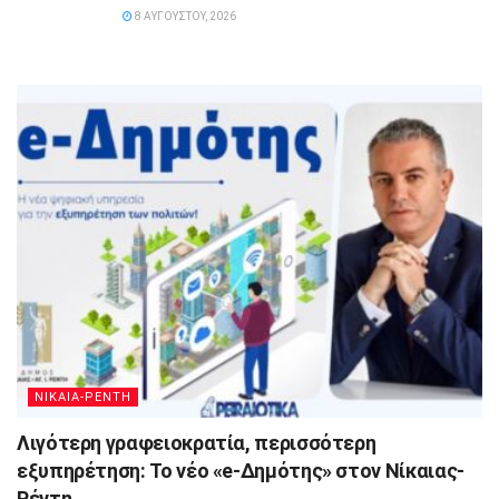
8 ΑΥΓΟΎΣΤΟΥ, 2026
ΝΙΚΑΙΑ-ΡΕΝΤΗ
Λιγότερη γραφειοκρατία, περισσότερη
εξυπηρέτηση: Το νέο «e-Δημότης» στον Νίκαιας-
Ρέντη