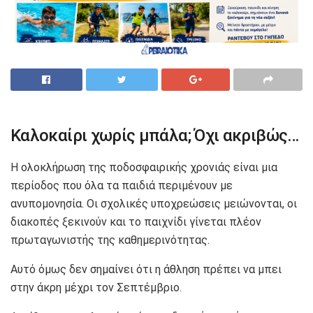
Καλοκαίρι χωρίς μπάλα; Όχι ακριβώς…
Η ολοκλήρωση της ποδοσφαιρικής χρονιάς είναι μια
περίοδος που όλα τα παιδιά περιμένουν με
ανυπομονησία. Οι σχολικές υποχρεώσεις μειώνονται, οι
διακοπές ξεκινούν και το παιχνίδι γίνεται πλέον
πρωταγωνιστής της καθημερινότητας.
Αυτό όμως δεν σημαίνει ότι η άθληση πρέπει να μπει
στην άκρη μέχρι τον Σεπτέμβριο.