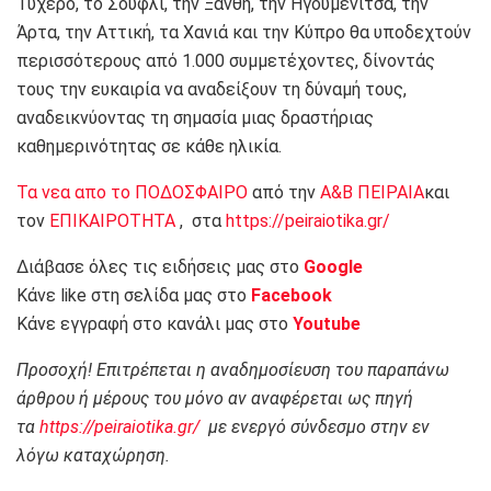
Τυχερό, το Σουφλί, την Ξάνθη, την Ηγουμενίτσα, την
Άρτα, την Αττική, τα Χανιά και την Κύπρο θα υποδεχτούν
περισσότερους από 1.000 συμμετέχοντες, δίνοντάς
τους την ευκαιρία να αναδείξουν τη δύναμή τους,
αναδεικνύοντας τη σημασία μιας δραστήριας
καθημερινότητας σε κάθε ηλικία.
Τα νεα απο το ΠΟΔΟΣΦΑΙΡΟ
από την
Α&Β ΠΕΙΡΑΙΑ
και
τον
ΕΠΙΚΑΙΡΟΤΗΤΑ
, στα
https://peiraiotika.gr/
Διάβασε όλες τις ειδήσεις μας στο
Google
Κάνε like στη σελίδα μας στο
Facebook
Κάνε εγγραφή στο κανάλι μας στο
Youtube
Προσοχή! Επιτρέπεται η αναδημοσίευση του παραπάνω
άρθρου ή μέρους του μόνο αν αναφέρεται ως πηγή
τα
https://peiraiotika.gr/
με ενεργό σύνδεσμο στην εν
λόγω καταχώρηση.