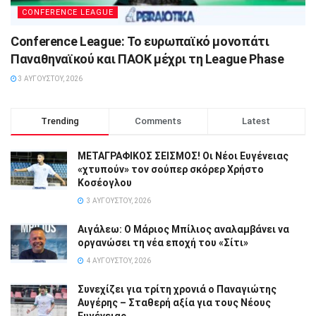
CONFERENCE LEAGUE
Conference League: Το ευρωπαϊκό μονοπάτι
Παναθηναϊκού και ΠΑΟΚ μέχρι τη League Phase
3 ΑΥΓΟΎΣΤΟΥ, 2026
Trending
Comments
Latest
ΜΕΤΑΓΡΑΦΙΚΟΣ ΣΕΙΣΜΟΣ! Οι Νέοι Ευγένειας
«χτυπούν» τον σούπερ σκόρερ Χρήστο
Κοσέογλου
3 ΑΥΓΟΎΣΤΟΥ, 2026
Αιγάλεω: Ο Μάριος Μπίλιος αναλαμβάνει να
οργανώσει τη νέα εποχή του «Σίτι»
4 ΑΥΓΟΎΣΤΟΥ, 2026
Συνεχίζει για τρίτη χρονιά ο Παναγιώτης
Αυγέρης – Σταθερή αξία για τους Νέους
Ευγένειας