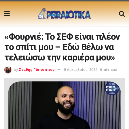
«Φουρνιέ: Το ΣΕΦ είναι πλέον
το σπίτι μου – Εδώ θέλω να
τελειώσω την καριέρα μου»
by
Σταθης Γίαπαππας
8 Δεκεμβρίου, 2025
6 min read