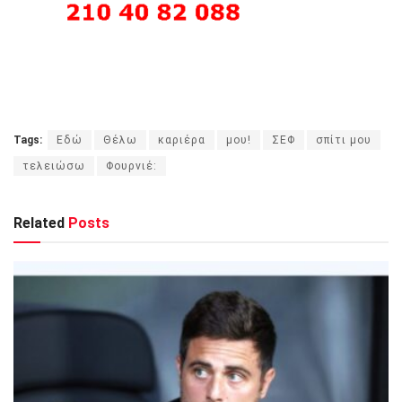
Tags:
Εδώ
Θέλω
καριέρα
μου!
ΣΕΦ
σπίτι μου
τελειώσω
Φουρνιέ:
Related
Posts