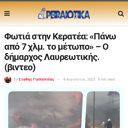
Φωτιά στην Κερατέα: «Πάνω
από 7 χλμ. το μέτωπο» – Ο
δήμαρχος Λαυρεωτικής.
(βιντεο)
by
Σταθης Γίαπαππας
8 Αυγούστου, 2025
5 min read