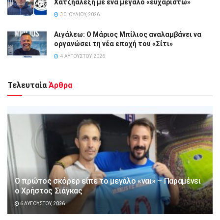
Χατζηαλέξη με ένα μεγάλο «ευχαριστώ»
30 ΙΟΥΛΊΟΥ, 2026
Αιγάλεω: Ο Μάριος Μπίλιος αναλαμβάνει να
οργανώσει τη νέα εποχή του «Σίτι»
4 ΑΥΓΟΎΣΤΟΥ, 2026
Τελευταία
Άρθρα
Ο πρώτος σκόρερ είπε το μεγάλο «ναι» – Παραμένει
ο Χρήστος Σιάγκας
6 ΑΥΓΟΎΣΤΟΥ, 2026