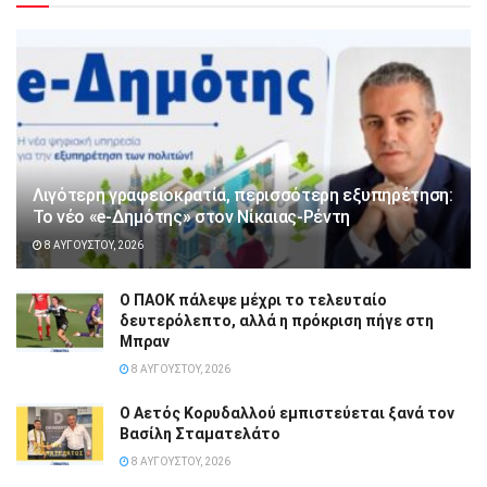
Λιγότερη γραφειοκρατία, περισσότερη εξυπηρέτηση:
Το νέο «e-Δημότης» στον Νίκαιας-Ρέντη
8 ΑΥΓΟΎΣΤΟΥ, 2026
Ο ΠΑΟΚ πάλεψε μέχρι το τελευταίο
δευτερόλεπτο, αλλά η πρόκριση πήγε στη
Μπραν
8 ΑΥΓΟΎΣΤΟΥ, 2026
Ο Αετός Κορυδαλλού εμπιστεύεται ξανά τον
Βασίλη Σταματελάτο
8 ΑΥΓΟΎΣΤΟΥ, 2026