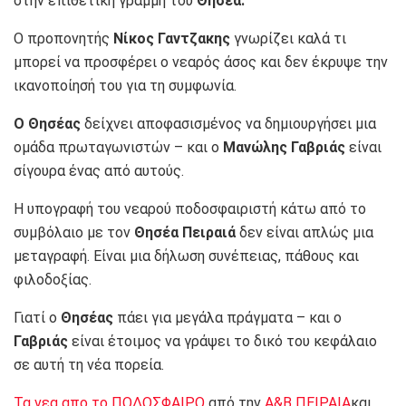
στην επιθετική γραμμή του
Θησέα.
Ο προπονητής
Νίκος
Γαντζακης
γνωρίζει καλά τι
μπορεί να προσφέρει ο νεαρός άσος και δεν έκρυψε την
ικανοποίησή του για τη συμφωνία.
Ο Θησέας
δείχνει αποφασισμένος να δημιουργήσει μια
ομάδα πρωταγωνιστών – και ο
Μανώλης Γαβριάς
είναι
σίγουρα ένας από αυτούς.
Η υπογραφή του νεαρού ποδοσφαιριστή κάτω από το
συμβόλαιο με τον
Θησέα Πειραιά
δεν είναι απλώς μια
μεταγραφή. Είναι μια δήλωση συνέπειας, πάθους και
φιλοδοξίας.
Γιατί ο
Θησέας
πάει για μεγάλα πράγματα – και ο
Γαβριάς
είναι έτοιμος να γράψει το δικό του κεφάλαιο
σε αυτή τη νέα πορεία.
Τα νεα απο το ΠΟΔΟΣΦΑΙΡΟ
από την
Α&Β ΠΕΙΡΑΙΑ
και