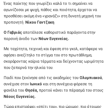
Ένας παίκτης που γνωρίζει καλά το τι σημαίνει να
αγωνίζεσαι με ψυχή, πάθος και ποιότητα, έρχεται να
προσθέσει ακόμη ένα «γρανάζι» στη δυνατή μηχανή του
προπονητή
Νίκου Γαντζακη
Ο Γαβριάς
αποτέλεσε καθοριστικό παράγοντα στην
περσινή άνοδο των
Νέων Ευγενείας.
Με ταχύτητα, τεχνική και έφεση στο γκολ, κατάφερε να
αφήσει ανεξίτηλο το στίγμα του στο πρωτάθλημα,
σκοράροντας καίρια τέρματα και δείχνοντας ωριμότητα
που ξεπερνά την ηλικία του.
Παιδί που ξεκίνησε από τις ακαδημίες του
Ολυμπιακού
,
συνέχισε στον
Ιωνικό
και στη συνέχεια φόρεσε τη
φανέλα του
Θησέα,
προτού κάνει το πέρασμά του στους
Νέους Ευγενείας.
Τώρα επιστρέφει «σπίτι του», πιο ώριμος, πιο έτοιμος