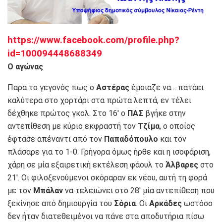
https://www.facebook.com/profile.php?
id=100094448688349
Ο αγώνας
Παρα το γεγονός πως ο
Αστέρας
έμοιαζε να… πατάει
καλύτερα στο χορτάρι στα πρώτα λεπτά, εν τέλει
δέχθηκε πρώτος γκολ. Στο 16′ ο
ΠΑΣ
βγήκε στην
αντεπίθεση με κύριο εκφραστή τον
Τζίμα
, ο οποίος
έφτασε απέναντι από τον
Παπαδόπουλο
και τον
πλάσαρε για το 1-0. Γρήγορα όμως ήρθε και η ισοφάριση,
χάρη σε μία εξαιρετική εκτέλεση φάουλ το
Άλβαρες
στο
21′. Οι φιλοξενούμενοι σκόραραν εκ νέου, αυτή τη φορά
με τον
Μπάλαν
να τελειώνει στο 28′ μία αντεπίθεση που
ξεκίνησε από δημιουργία του
Σόρια
. Οι
Αρκάδες
ωστόσο
δεν ήταν διατεθειμένοι να πάνε στα αποδυτήρια πίσω