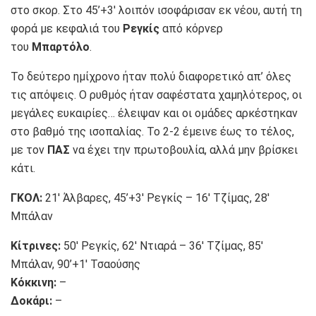
στο σκορ. Στο 45’+3′ λοιπόν ισοφάρισαν εκ νέου, αυτή τη
φορά με κεφαλιά του
Ρεγκίς
από κόρνερ
του
Μπαρτόλο
.
Το δεύτερο ημίχρονο ήταν πολύ διαφορετικό απ’ όλες
τις απόψεις. Ο ρυθμός ήταν σαφέστατα χαμηλότερος, οι
μεγάλες ευκαιρίες… έλειψαν και οι ομάδες αρκέστηκαν
στο βαθμό της ισοπαλίας. Το 2-2 έμεινε έως το τέλος,
με τον
ΠΑΣ
να έχει την πρωτοβουλία, αλλά μην βρίσκει
κάτι.
ΓΚΟΛ:
21′ Άλβαρες, 45’+3′ Ρεγκίς – 16′ Τζίμας, 28′
Μπάλαν
Κίτρινες:
50′ Ρεγκίς, 62′ Ντιαρά – 36′ Τζίμας, 85′
Μπάλαν, 90’+1′ Τσαούσης
Κόκκινη:
–
Δοκάρι:
–