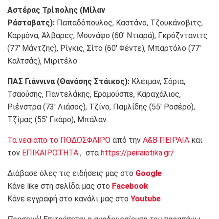
Αστέρας Τρίπολης (Μίλαν
Ράσταβατς):
Παπαδόπουλος, Καστάνο, Τζουκάνοβιτς,
Καρμόνα, Άλβαρες, Μουνάφο (60′ Ντιαρά), Γκρόζντανιτς
(77′ Μάντζης), Ρίγκις, Σίτο (60′ Φέντε), Μπαρτόλο (77′
Καλτσάς), Μιριτέλο
ΠΑΣ Γιάννινα (Θανάσης Στάικος):
Κλέιμαν, Σόρια,
Τσαούσης, Παντελάκης, Εραμούσπε, Καραχάλιος,
Ριένστρα (73′ Λιάσος), Τζίνο, Παμλίδης (55′ Ροσέρο),
Τζίμας (55′ Γκάρο), Μπάλαν
Τα νεα απο το ΠΟΔΟΣΦΑΙΡΟ
από την
Α&Β ΠΕΙΡΑΙΑ
και
τον
ΕΠΙΚΑΙΡΟΤΗΤΑ
, στα
https://peiraiotika.gr/
Διάβασε όλες τις ειδήσεις μας στο
Google
Κάνε like στη σελίδα μας στο
Facebook
Κάνε εγγραφή στο κανάλι μας στο
Youtube