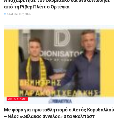
Αποχαιρέτησε τον Ολυμπιακό και ανακοινώθηκε
από τη Ρίβερ Πλέιτ ο Ορτέγκα
6 ΑΥΓΟΎΣΤΟΥ, 2026
ΑΕΤΟΣ ΚΟΡ
Με φόρα για πρωταθλητισμό ο Αετός Κορυδαλλού
– Νέος «φύλακας άγγελος» στα γκολπόστ