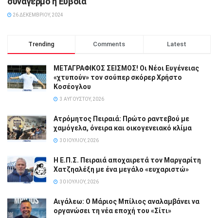
συναγερμό η Εύβοια
26 ΔΕΚΕΜΒΡΊΟΥ, 2024
Trending
Comments
Latest
ΜΕΤΑΓΡΑΦΙΚΟΣ ΣΕΙΣΜΟΣ! Οι Νέοι Ευγένειας
«χτυπούν» τον σούπερ σκόρερ Χρήστο
Κοσέογλου
3 ΑΥΓΟΎΣΤΟΥ, 2026
Ατρόμητος Πειραιά: Πρώτο ραντεβού με
χαμόγελα, όνειρα και οικογενειακό κλίμα
30 ΙΟΥΛΊΟΥ, 2026
Η Ε.Π.Σ. Πειραιά αποχαιρετά τον Μαργαρίτη
Χατζηαλέξη με ένα μεγάλο «ευχαριστώ»
30 ΙΟΥΛΊΟΥ, 2026
Αιγάλεω: Ο Μάριος Μπίλιος αναλαμβάνει να
οργανώσει τη νέα εποχή του «Σίτι»