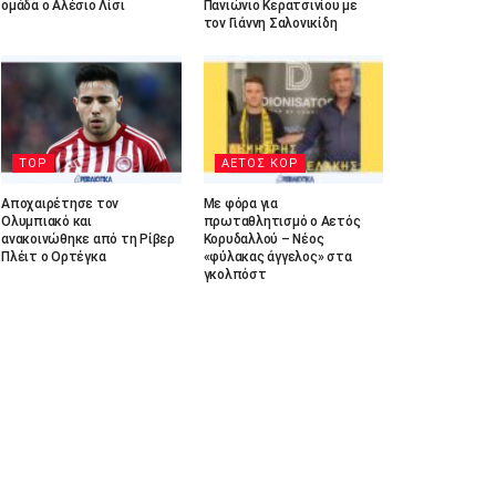
ομάδα ο Αλέσιο Λίσι
Πανιώνιο Κερατσινίου με
τον Γιάννη Σαλονικίδη
TOP
ΑΕΤΟΣ ΚΟΡ
Αποχαιρέτησε τον
Με φόρα για
Ολυμπιακό και
πρωταθλητισμό ο Αετός
ανακοινώθηκε από τη Ρίβερ
Κορυδαλλού – Νέος
Πλέιτ ο Ορτέγκα
«φύλακας άγγελος» στα
γκολπόστ