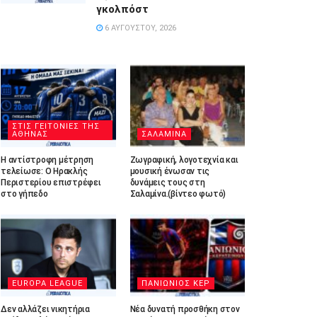
γκολπόστ
6 ΑΥΓΟΎΣΤΟΥ, 2026
ΣΤΙΣ ΓΕΙΤΟΝΙΕΣ ΤΗΣ
ΑΘΗΝΑΣ
ΣΑΛΑΜΙΝΑ
Η αντίστροφη μέτρηση
Ζωγραφική, λογοτεχνία και
τελείωσε: Ο Ηρακλής
μουσική ένωσαν τις
Περιστερίου επιστρέφει
δυνάμεις τους στη
στο γήπεδο
Σαλαμίνα.(βίντεο φωτό)
EUROPA LEAGUE
ΠΑΝΙΩΝΙΟΣ ΚΕΡ
Δεν αλλάζει νικητήρια
Νέα δυνατή προσθήκη στον