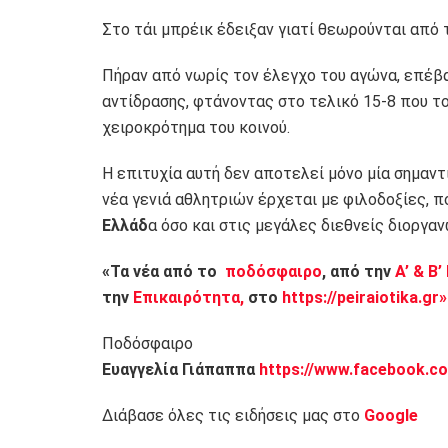
Στο τάι μπρέικ έδειξαν γιατί θεωρούνται από
Πήραν από νωρίς τον έλεγχο του αγώνα, επέβα
αντίδρασης, φτάνοντας στο τελικό 15-8 που το
χειροκρότημα του κοινού.
Η επιτυχία αυτή δεν αποτελεί μόνο μία σημαντι
νέα γενιά αθλητριών έρχεται με φιλοδοξίες, 
Ελλάδ
α όσο και στις μεγάλες διεθνείς διοργ
«Τα νέα από το
ποδόσφαιρο
, από την
Α’ & Β’
την
Επικαιρότητα,
στο
https://peiraiotika.gr»
Ποδόσφαιρο
Ευαγγελία Γιάπαππα
https://www.facebook.co
Διάβασε όλες τις ειδήσεις μας στο
Google