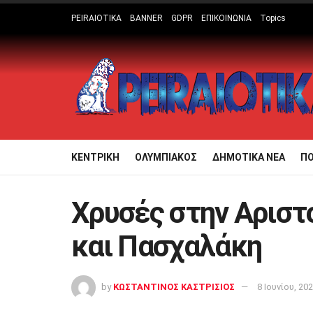
PEIRAIOTIKA
BANNER
GDPR
ΕΠΙΚΟΙΝΩΝΙΑ
Topics
ΚΕΝΤΡΙΚΗ
ΟΛΥΜΠΙΑΚΟΣ
ΔΗΜΟΤΙΚΑ ΝΕΑ
Π
Χρυσές στην Αριστ
και Πασχαλάκη
by
ΚΩΣΤΑΝΤΙΝΟΣ ΚΑΣΤΡΙΣΙΟΣ
8 Ιουνίου, 20