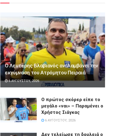
Ο Λευτέρης Βλαβιανός αναλαμβάνει την
εκγύμναση του Ατρόμητου Πειραιά
6 ΑΥΓΟΎΣΤΟΥ, 2026
Ο πρώτος σκόρερ είπε το
μεγάλο «ναι» – Παραμένει ο
Χρήστος Σιάγκας
6 ΑΥΓΟΎΣΤΟΥ, 2026
Δεν τελείωσε τη δουλειά ο