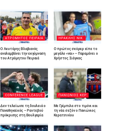
ΑΤΡΟΜΗΤΟΣ ΠΕΙΡΑΙΑ
ΗΡΑΚΛΗΣ ΝΙΚ.
Ο Λευτέρης Βλαβιανός
Ο πρώτος σκόρερ είπε το
αναλαμβάνει την εκγύμναση
μεγάλο «ναι» – Παραμένει ο
του Ατρόμητου Πειραιά
Χρήστος Σιάγκας
CONFERENCE LEAGUE
ΠΑΝΙΩΝΙΟΣ ΚΕΡ
Δεν τελείωσε τη δουλειά ο
Με Γρίμπιλα στο τιμόνι και
Παναθηναϊκός – Ραντεβού
τη νέα σεζόν ο Πανιώνιος
πρόκρισης στη Βουλγαρία
Κερατσινίου