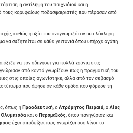
τάρτιση, η αντίληψη του παιχνιδιού και η
ό τους κορυφαίους ποδοσφαιριστές που πέρασαν από
ιοχής, καθώς η αξία του αναγνωριζόταν σε ολόκληρη
α να συζητείται σε κάθε γειτονιά όπου υπήρχε αγάπη
 άξιζε να τον οδηγήσει για πολλά χρόνια στις
 γνώρισαν από κοντά γνωρίζουν πως η πραγματική του
ρίες στις οποίες αγωνίστηκε, αλλά από τον σεβασμό
αποτύπωμα που άφησε σε κάθε ομάδα που φόρεσε τη
ς, όπως η
Προοδευτική,
ο
Ατρόμητος Πειραιά,
ο
Αίας
η Ολυμπιάδα
και ο
Περαμαϊκός,
όπου πανηγύρισε και
ρρος
έχει αποδείξει πως γνωρίζει όσο λίγοι το