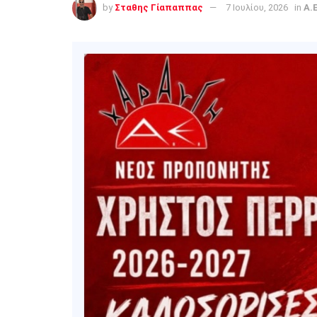
by
Σταθης Γίαπαππας
7 Ιουλίου, 2026
in
A.