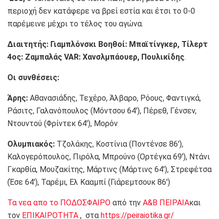
περιοχή δεν κατάφερε να βρεί εστία και έτσι το 0-0
παρέμεινε μέχρι το τέλος του αγώνα.
Διαιτητής: Γιαμπλόνσκι Βοηθοί: Μπαϊτίνγκερ, Τίλερτ
4ος: Ζαμπαλάς VAR: Χανσλμπάουερ, Πουλικίδης
.
Οι συνθέσεις:
Άρης:
Αθανασιάδης, Τεχέρο, Άλβαρο, Ρόους, Φαντιγκά,
Ράσιτς, Γαλανόπουλος (Μόντσου 64′), Πέρεθ, Γένσεν,
Ντουντού (Φρίντεκ 64′), Μορόν
Ολυμπιακός:
Τζολάκης, Κοστίνια (Ποντένσε 86′),
Καλογερόπουλος, Πιρόλα, Μπρούνο (Ορτέγκα 69′), Ντάνι
Γκαρθία, Μουζακίτης, Μάρτινς (Μάρτινς 64′), Στρεφέτσα
(Έσε 64′), Ταρέμι, Ελ Κααμπί (Γιάρεμτσουκ 86′)
Τα νεα απο το ΠΟΔΟΣΦΑΙΡΟ
από την
Α&Β ΠΕΙΡΑΙΑ
και
τον
ΕΠΙΚΑΙΡΟΤΗΤΑ
, στα
https://peiraiotika.gr/