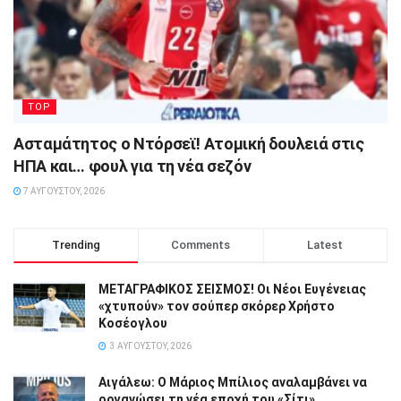
TOP
Ασταμάτητος ο Ντόρσεϊ! Ατομική δουλειά στις
ΗΠΑ και… φουλ για τη νέα σεζόν
7 ΑΥΓΟΎΣΤΟΥ, 2026
Trending
Comments
Latest
ΜΕΤΑΓΡΑΦΙΚΟΣ ΣΕΙΣΜΟΣ! Οι Νέοι Ευγένειας
«χτυπούν» τον σούπερ σκόρερ Χρήστο
Κοσέογλου
3 ΑΥΓΟΎΣΤΟΥ, 2026
Αιγάλεω: Ο Μάριος Μπίλιος αναλαμβάνει να
οργανώσει τη νέα εποχή του «Σίτι»