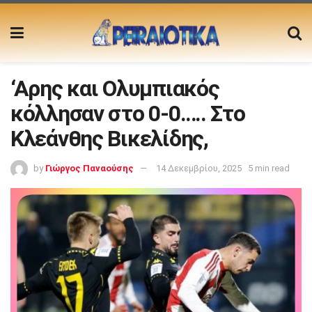
‘Αρης και Ολυμπιακός
κόλλησαν στο 0-0….. Στο
Κλεάνθης Βικελίδης,
by
Γιώργος Παναούσης
14 Δεκεμβρίου, 2025
5 min read