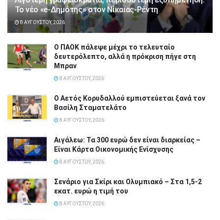
Το νέο «e-Δημότης» στον Νίκαιας-Ρέντη
8 ΑΥΓΟΎΣΤΟΥ, 2026
Ο ΠΑΟΚ πάλεψε μέχρι το τελευταίο
δευτερόλεπτο, αλλά η πρόκριση πήγε στη
Μπραν
8 ΑΥΓΟΎΣΤΟΥ, 2026
Ο Αετός Κορυδαλλού εμπιστεύεται ξανά τον
Βασίλη Σταματελάτο
8 ΑΥΓΟΎΣΤΟΥ, 2026
Αιγάλεω: Τα 300 ευρώ δεν είναι διαρκείας –
Είναι Κάρτα Οικονομικής Ενίσχυσης
8 ΑΥΓΟΎΣΤΟΥ, 2026
Σενάριο για Σκίρι και Ολυμπιακό – Στα 1,5-2
εκατ. ευρώ η τιμή του
8 ΑΥΓΟΎΣΤΟΥ, 2026