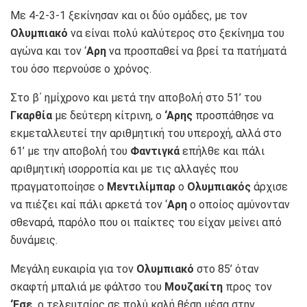
Με 4-2-3-1 ξεκίνησαν και οι δύο ομάδες, με τον
Ολυμπιακό
να είναι πολύ καλύτερος στο ξεκίνημα του
αγώνα και τον ‘
Αρη
να προσπαθεί να βρεί τα πατήματά
του όσο περνούσε ο χρόνος.
Στο β΄ ημίχρονο και μετά την αποβολή στο 51’ του
Γκαρθία
με δεύτερη κίτρινη, ο
‘Αρης
προσπάθησε να
εκμεταλλευτεί την αριθμητική του υπεροχή, αλλά στο
61’ με την αποβολή του
Φαντιγκά
επήλθε και πάλι
αριθμητική ισορροπία και με τις αλλαγές που
πραγματοποίησε ο
Μεντιλίμπαρ
ο
Ολυμπιακός
άρχισε
να πιέζει καί πάλι αρκετά τον ‘
Αρη
ο οποίος αμύνονταν
σθεναρά, παρόλο που οι παίκτες του είχαν μείνει από
δυνάμεις.
Μεγάλη ευκαιρία για τον
Ολυμπιακό
στο 85’ όταν
σκαφτή μπαλιά με φάλτσο του
Μουζακίτη
προς τον
‘Εσε,
ο τελευταίος σε πολύ καλή θέση μέσα στην