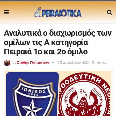
Αναλυτικά ο διαχωρισμός των
ομίλων τις Α κατηγορία
Πειραιά 1ο και 2ο όμιλο
by
Σταθης Γίαπαππας
9 Σεπτεμβρίου, 2024
5 min read