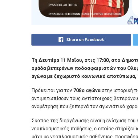
Share on Facebook
Τη Δευτέρα 11 Μαΐου, στις 17:00, στο Δημο
ομάδα βετεράνων ποδοσφαιριστών του
Ολυ
αγώνα με ξεχωριστό κοινωνικό αποτύπωμα, υ
Πρόκειται για τον
708ο αγώνα
στην ιστορική π
αντιμετωπίσουν τους αντίστοιχους βετεράνου
αναμέτρηση που ξεπερνά τον αγωνιστικό χαρα
Σκοπός της διοργάνωσης είναι η ενίσχυση του
νεοπλασματικές παθήσεις
, ο οποίος στηρίζει
μάχη με νεοπλασματικές ασθένειες, προσφέρον