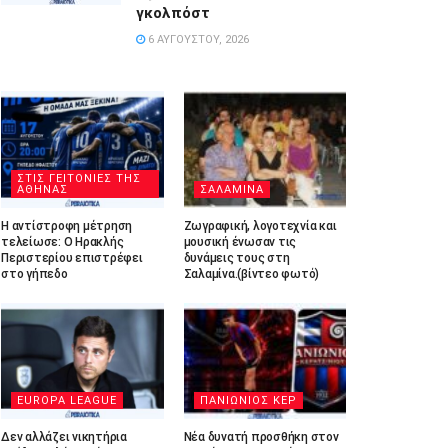
γκολπόστ
6 ΑΥΓΟΎΣΤΟΥ, 2026
ΣΤΙΣ ΓΕΙΤΟΝΙΕΣ ΤΗΣ
ΑΘΗΝΑΣ
ΣΑΛΑΜΙΝΑ
Η αντίστροφη μέτρηση
Ζωγραφική, λογοτεχνία και
τελείωσε: Ο Ηρακλής
μουσική ένωσαν τις
Περιστερίου επιστρέφει
δυνάμεις τους στη
στο γήπεδο
Σαλαμίνα.(βίντεο φωτό)
EUROPA LEAGUE
ΠΑΝΙΩΝΙΟΣ ΚΕΡ
Δεν αλλάζει νικητήρια
Νέα δυνατή προσθήκη στον