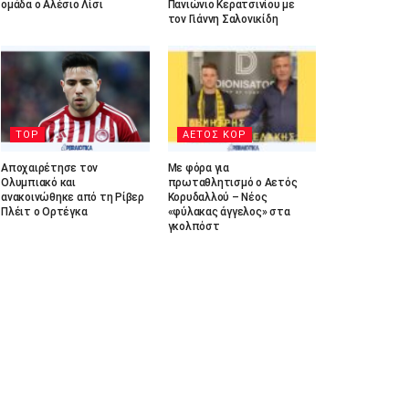
ομάδα ο Αλέσιο Λίσι
Πανιώνιο Κερατσινίου με
τον Γιάννη Σαλονικίδη
TOP
ΑΕΤΟΣ ΚΟΡ
Αποχαιρέτησε τον
Με φόρα για
Ολυμπιακό και
πρωταθλητισμό ο Αετός
ανακοινώθηκε από τη Ρίβερ
Κορυδαλλού – Νέος
Πλέιτ ο Ορτέγκα
«φύλακας άγγελος» στα
γκολπόστ