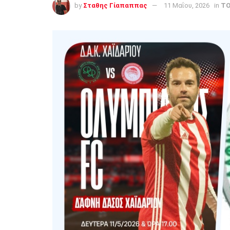
by
Σταθης Γίαπαππας
11 Μαΐου, 2026
in
T