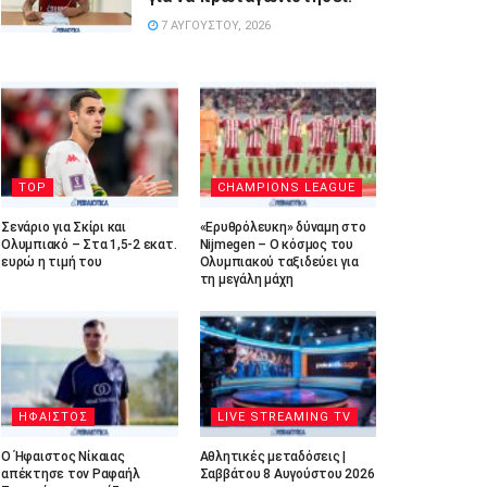
7 ΑΥΓΟΎΣΤΟΥ, 2026
TOP
CHAMPIONS LEAGUE
Σενάριο για Σκίρι και
«Ερυθρόλευκη» δύναμη στο
Ολυμπιακό – Στα 1,5-2 εκατ.
Nijmegen – Ο κόσμος του
ευρώ η τιμή του
Ολυμπιακού ταξιδεύει για
τη μεγάλη μάχη
ΗΦΑΙΣΤΟΣ
LIVE STREAMING TV
Ο Ήφαιστος Νίκαιας
Αθλητικές μεταδόσεις |
απέκτησε τον Ραφαήλ
Σαββάτου 8 Αυγούστου 2026