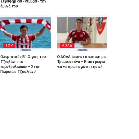
Σεραφήμ και «γεμίζει» την
άμυνά του
TOP
ΑΟΑΔ
Ολυμπιακός Β΄: Ο γιος του
Ο ΑΟΑΔ έκανε το «μπαμ» με
Τζιοβάνι στα
Τραμουντάνα – Επιστρέφει
«ερυθρόλευκα» – Στον
για να πρωταγωνιστήσει!
Πειραιά ο Τζουλιάνο!