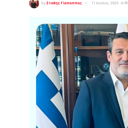
by
Σταθης Γίαπαππας
11 Ιουλίου, 2025
in
Π