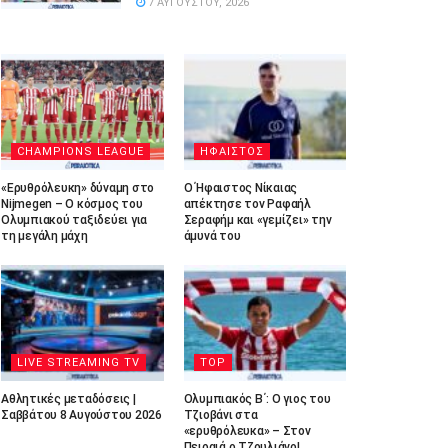
7 ΑΥΓΟΎΣΤΟΥ, 2026
CHAMPIONS LEAGUE
ΗΦΑΙΣΤΟΣ
«Ερυθρόλευκη» δύναμη στο
Ο Ήφαιστος Νίκαιας
Nijmegen – Ο κόσμος του
απέκτησε τον Ραφαήλ
Ολυμπιακού ταξιδεύει για
Σεραφήμ και «γεμίζει» την
τη μεγάλη μάχη
άμυνά του
LIVE STREAMING TV
TOP
Αθλητικές μεταδόσεις |
Ολυμπιακός Β΄: Ο γιος του
Σαββάτου 8 Αυγούστου 2026
Τζιοβάνι στα
«ερυθρόλευκα» – Στον
Πειραιά ο Τζουλιάνο!