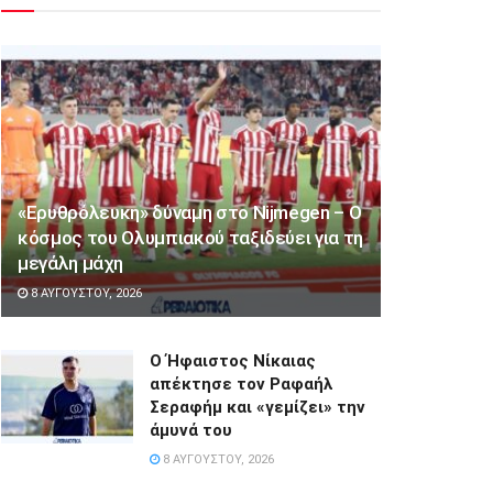
«Ερυθρόλευκη» δύναμη στο Nijmegen – Ο
κόσμος του Ολυμπιακού ταξιδεύει για τη
μεγάλη μάχη
8 ΑΥΓΟΎΣΤΟΥ, 2026
Ο Ήφαιστος Νίκαιας
απέκτησε τον Ραφαήλ
Σεραφήμ και «γεμίζει» την
άμυνά του
8 ΑΥΓΟΎΣΤΟΥ, 2026