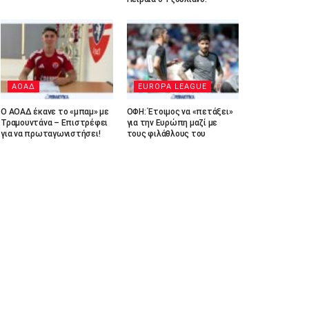
ΑΟΑΔ
EUROPA LEAGUE
Ο ΑΟΑΔ έκανε το «μπαμ» με
ΟΦΗ: Έτοιμος να «πετάξει»
Τραμουντάνα – Επιστρέφει
για την Ευρώπη μαζί με
για να πρωταγωνιστήσει!
τους φιλάθλους του