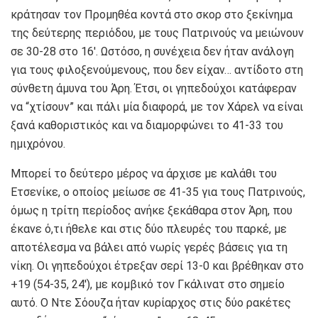
κράτησαν τον Προμηθέα κοντά στο σκορ στο ξεκίνημα
της δεύτερης περιόδου, με τους Πατρινούς να μειώνουν
σε 30-28 στο 16′. Ωστόσο, η συνέχεια δεν ήταν ανάλογη
για τους φιλοξενούμενους, που δεν είχαν… αντίδοτο στη
σύνθετη άμυνα του Άρη. Έτσι, οι γηπεδούχοι κατάφεραν
να “χτίσουν” και πάλι μία διαφορά, με τον Χάρελ να είναι
ξανά καθοριστικός και να διαμορφώνει το 41-33 του
ημιχρόνου.
Μπορεί το δεύτερο μέρος να άρχισε με καλάθι του
Ετσενίκε, ο οποίος μείωσε σε 41-35 για τους Πατρινούς,
όμως η τρίτη περίοδος ανήκε ξεκάθαρα στον Άρη, που
έκανε ό,τι ήθελε και στις δύο πλευρές του παρκέ, με
αποτέλεσμα να βάλει από νωρίς γερές βάσεις για τη
νίκη. Οι γηπεδούχοι έτρεξαν σερί 13-0 και βρέθηκαν στο
+19 (54-35, 24′), με κομβικό τον Γκάλινατ στο σημείο
αυτό. Ο Ντε Σόουζα ήταν κυρίαρχος στις δύο ρακέτες