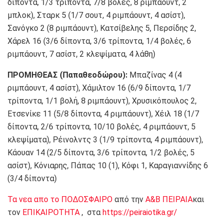
δίποντα, 1/3 τρίποντα, 7/8 βολές, 8 ριμπάουντ, 2
μπλοκ), Σταρκ 5 (1/7 σουτ, 4 ριμπάουντ, 4 ασίστ),
Σανόγκο 2 (8 ριμπάουντ), Κατσίβελης 5, Περσίδης 2,
Χάρελ 16 (3/6 δίποντα, 3/6 τρίποντα, 1/4 βολές, 6
ριμπάουντ, 7 ασίστ, 2 κλεψίματα, 4 λάθη)
ΠΡΟΜΗΘΕΑΣ (Παπαθεοδώρου):
Μπαζίνας 4 (4
ριμπάουντ, 4 ασίστ), Χάμιλτον 16 (6/9 δίποντα, 1/7
τρίποντα, 1/1 βολή, 8 ριμπάουντ), Χρυσικόπουλος 2,
Ετσενίκε 11 (5/8 δίποντα, 4 ριμπάουντ), Χέιλ 18 (1/7
δίποντα, 2/6 τρίποντα, 10/10 βολές, 4 ριμπάουντ, 5
κλεψίματα), Ρέινολντς 3 (1/9 τρίποντα, 4 ριμπάουντ),
Κάουαν 14 (2/5 δίποντα, 3/6 τρίποντα, 1/2 βολές, 5
ασίστ), Κόνιαρης, Πάπας 10 (1), Κόφι 1, Καραγιαννίδης 6
(3/4 δίποντα)
Τα νεα απο το ΠΟΔΟΣΦΑΙΡΟ
από την
Α&Β ΠΕΙΡΑΙΑ
και
τον
ΕΠΙΚΑΙΡΟΤΗΤΑ
, στα
https://peiraiotika.gr/