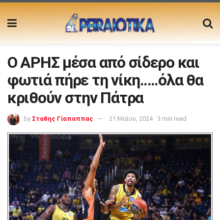
Ο ΑΡΗΣ μέσα από σίδερο και
φωτιά πήρε τη νίκη…..όλα θα
κριθούν στην Πάτρα
by
Σταθης Γίαπαππας
21 Μαΐου, 2024
3 min read