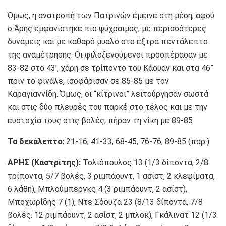
Όμως, η ανατροπή των Πατρινών έμεινε στη μέση, αφού
ο Άρης εμφανίστηκε πιο ψύχραιμος, με περισσότερες
δυνάμεις και με καθαρό μυαλό στο έξτρα πεντάλεπτο
της αναμέτρησης. Οι φιλοξενούμενοι προσπέρασαν με
83-82 στο 43′, χάρη σε τρίποντο του Κάουαν και στα 46”
πριν το φινάλε, ισοφάρισαν σε 85-85 με τον
Καραγιαννίδη. Όμως, οι “κίτρινοι” λειτούργησαν σωστά
και στις δύο πλευρές του παρκέ στο τέλος και με την
ευστοχία τους στις βολές, πήραν τη νίκη με 89-85.
Τα δεκάλεπτα:
21-16, 41-33, 68-45, 76-76, 89-85 (παρ.)
ΑΡΗΣ (Καστρίτης):
Τολιόπουλος 13 (1/3 δίποντα, 2/8
τρίποντα, 5/7 βολές, 3 ριμπάουντ, 1 ασίστ, 2 κλεψίματα,
6 λάθη), Μπλούμπεργκς 4 (3 ριμπάουντ, 2 ασίστ),
Μποχωρίδης 7 (1), Ντε Σόουζα 23 (8/13 δίποντα, 7/8
βολές, 12 ριμπάουντ, 2 ασίστ, 2 μπλοκ), Γκάλινατ 12 (1/3