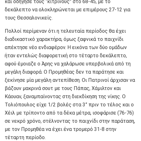
και οδήγησε τους “κίτρινους” στο 68-45, με το
δεκάλεπτο να ολοκληρώνεται με επιμέρους 27-12 για
τους Θεσσαλονικείς.
Πολλοί περίμεναν ότι η τελευταία περίοδος θα έχει
διαδικαστικό χαρακτήρα, όμως ξαφνικά το παιχνίδι
απέκτησε νέο ενδιαφέρον. Η εικόνα των δύο ομάδων
ήταν εντελώς διαφορετική στο τέταρτο δεκάλεπτο,
αφού έμοιαζε ο Άρης να χαλάρωσε υπερβολικά από τη
μεγάλη διαφορά. Ο Προμηθέας δεν τα παράτησε και
ξεκίνησε μία μεγάλη αντεπίθεση. Οι Πατρινοί άρχισαν να
βάζουν μακρινά σουτ με τους Πάπας, Χάμιλτον και
Κάουαν, ξαναμπαίνοντας στη διεκδίκηση της νίκης. Ο
Τολιόπουλος είχε 1/2 βολές στα 3” πριν το τέλος και ο
Χέιλ με τρίποντο από τα δέκα μέτρα, ισοφάρισε (76-76)
σε νεκρό χρόνο, στέλνοντας το παιχνίδι στην παράταση,
με τον Προμηθέα να έχει ένα τρομερό 31-8 στην
τέταρτη περίοδο.