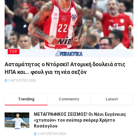
TOP
Ασταμάτητος ο Ντόρσεϊ! Ατομική δουλειά στις
ΗΠΑ και… φουλ για τη νέα σεζόν
7 ΑΥΓΟΎΣΤΟΥ, 2026
Trending
Comments
Latest
ΜΕΤΑΓΡΑΦΙΚΟΣ ΣΕΙΣΜΟΣ! Οι Νέοι Ευγένειας
«χτυπούν» τον σούπερ σκόρερ Χρήστο
Κοσέογλου
3 ΑΥΓΟΎΣΤΟΥ, 2026