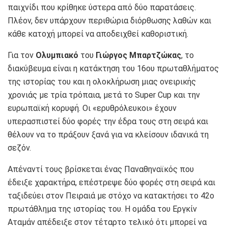
παιχνίδι που κρίθηκε ύστερα από δύο παρατάσεις.
Πλέον, δεν υπάρχουν περιθώρια διόρθωσης λαθών και
κάθε κατοχή μπορεί να αποδειχθεί καθοριστική.
Για τον
Ολυμπιακό
του
Γιώργος Μπαρτζώκας
, το
διακύβευμα είναι η κατάκτηση του 16ου πρωταθλήματος
της ιστορίας του και η ολοκλήρωση μιας ονειρικής
χρονιάς με τρία τρόπαια, μετά το Super Cup και την
ευρωπαϊκή κορυφή. Οι «ερυθρόλευκοι» έχουν
υπερασπιστεί δύο φορές την έδρα τους στη σειρά και
θέλουν να το πράξουν ξανά για να κλείσουν ιδανικά τη
σεζόν.
Απέναντί τους βρίσκεται ένας Παναθηναϊκός που
έδειξε χαρακτήρα, επέστρεψε δύο φορές στη σειρά και
ταξιδεύει στον Πειραιά με στόχο να κατακτήσει το 42ο
πρωτάθλημα της ιστορίας του. Η ομάδα του
Εργκίν
Αταμάν
απέδειξε στον τέταρτο τελικό ότι μπορεί να