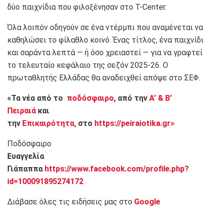
δύο παιχνίδια που φιλοξένησαν στο T-Center.
Όλα λοιπόν οδηγούν σε ένα ντέρμπι που αναμένεται να
καθηλώσει το φίλαθλο κοινό. Ένας τίτλος, ένα παιχνίδι
και σαράντα λεπτά — ή όσο χρειαστεί — για να γραφτεί
το τελευταίο κεφάλαιο της σεζόν 2025-26. Ο
πρωταθλητής Ελλάδας θα αναδειχθεί απόψε στο ΣΕΦ.
«Τα νέα από το
ποδόσφαιρο
, από την
Α’ & Β’
Πειραιά
και
την
Επικαιρότητα,
στο
https://peiraiotika.gr»
Ποδόσφαιρο
Ευαγγελία
Γιάπαππα
https://www.facebook.com/profile.php?
id=100091895274172
Διάβασε όλες τις ειδήσεις μας στο
Google