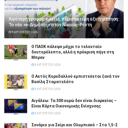
Λιγότερη γραφειοκρατία, περισσότερη εξυπηρέτηση:
Το νέο «e-Δημότης» στον Νίκαιας-Ρέντη
8 ΑΥΓΟΎΣΤΟΥ, 2026
Ο ΠΑΟΚ πάλεψε μέχρι το τελευταίο
δευτερόλεπτο, αλλά η πρόκριση πήγε στη
Μπραν
8 ΑΥΓΟΎΣΤΟΥ, 2026
Ο Αετός Κορυδαλλού εμπιστεύεται ξανά τον
Βασίλη Σταματελάτο
8 ΑΥΓΟΎΣΤΟΥ, 2026
Αιγάλεω: Τα 300 ευρώ δεν είναι διαρκείας –
Είναι Κάρτα Οικονομικής Ενίσχυσης
8 ΑΥΓΟΎΣΤΟΥ, 2026
Σενάριο για Σκίρι και Ολυμπιακό – Στα 1,5-2