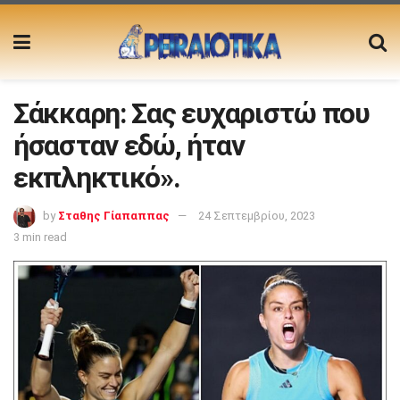
Σάκκαρη: Σας ευχαριστώ που
ήσασταν εδώ, ήταν
εκπληκτικό».
by
Σταθης Γίαπαππας
24 Σεπτεμβρίου, 2023
3 min read