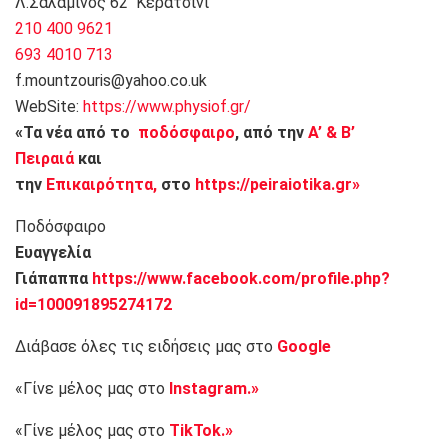
Λ.Σαλαμίνος 62 Κερατσίνι
210 400 9621
693 4010 713
f.mountzouris@yahoo.co.uk
WebSite:
https://www.physiof.gr/
«Τα νέα από το
ποδόσφαιρο
, από την
Α’ & Β’
Πειραιά
και
την
Επικαιρότητα,
στο
https://peiraiotika.gr»
Ποδόσφαιρο
Ευαγγελία
Γιάπαππα
https://www.facebook.com/profile.php?
id=100091895274172
Διάβασε όλες τις ειδήσεις μας στο
Google
«Γίνε μέλος μας στο
Instagram.»
«Γίνε μέλος μας στο
TikTok.»