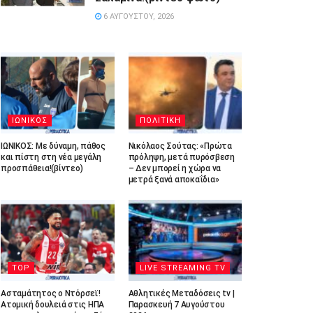
6 ΑΥΓΟΎΣΤΟΥ, 2026
ΙΩΝΙΚΟΣ
ΠΟΛΙΤΙΚΗ
ΙΩΝΙΚΟΣ: Με δύναμη, πάθος
Νικόλαος Σούτας: «Πρώτα
και πίστη στη νέα μεγάλη
πρόληψη, μετά πυρόσβεση
προσπάθεια!(βίντεο)
– Δεν μπορεί η χώρα να
μετρά ξανά αποκαΐδια»
TOP
LIVE STREAMING TV
Ασταμάτητος ο Ντόρσεϊ!
Αθλητικές Μεταδόσεις tv |
Ατομική δουλειά στις ΗΠΑ
Παρασκευή 7 Αυγούστου