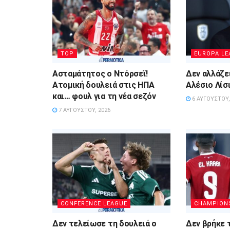
TOP
EUROPA LE
Ασταμάτητος ο Ντόρσεϊ!
Δεν αλλάζε
Ατομική δουλειά στις ΗΠΑ
Αλέσιο Λίσ
και… φουλ για τη νέα σεζόν
6 ΑΥΓΟΎΣΤΟΥ,
7 ΑΥΓΟΎΣΤΟΥ, 2026
CONFERENCE LEAGUE
CHAMPION
Δεν τελείωσε τη δουλειά ο
Δεν βρήκε 