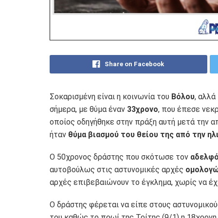
Share on Facebook
Σοκαρισμένη είναι η κοινωνία του
Βόλου
, αλλά
σήμερα, με θύμα έναν
33χρονο
, που έπεσε νεκ
οποίος οδηγήθηκε στην πράξη αυτή μετά την α
ήταν
θύμα βιασμού του θείου της από την ηλ
Ο 50χρονος δράστης που σκότωσε τον
αδελφό
αυτοβούλως στις αστυνομικές αρχές
ομολογώ
αρχές επιβεβαιώνουν το έγκλημα, χωρίς να έχ
Ο δράστης φέρεται να είπε στους αστυνομικού
του καθώς το πρωί της Τρίτης (9/1) η 18χρονη