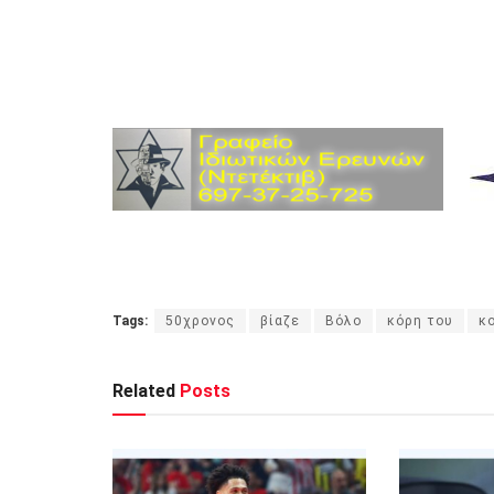
Tags:
50χρονος
βίαζε
Βόλο
κόρη του
κ
Related
Posts