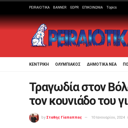
PEIRAIOTIKA
BANNER
GDPR
ΕΠΙΚΟΙΝΩΝΙΑ
Topics
ΚΕΝΤΡΙΚΗ
ΟΛΥΜΠΙΑΚΟΣ
ΔΗΜΟΤΙΚΑ ΝΕΑ
Π
Τραγωδία στον Βόλ
τον κουνιάδο του γι
by
Σταθης Γίαπαππας
10 Ιανουαρίου, 2024