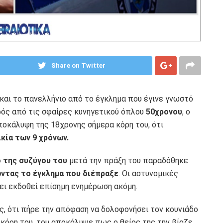
Share on Twitter
 και το πανελλήνιο από το έγκλημα που έγινε γνωστό
ρός από τις σφαίρες κυνηγετικού όπλου
50χρονου
, ο
ποκάλυψη της 18χρονης σήμερα κόρη του, ότι
ικία των 9 χρόνων.
 της συζύγου του
μετά την πράξη του παραδόθηκε
ντας το έγκλημα που διέπραξε
. Οι αστυνομικές
ει εκδοθεί επίσημη ενημέρωση ακόμη.
ς, ότι πήρε την απόφαση να δολοφονήσει τον κουνιάδο
 κόρη του, του αποκάλυψε πως ο θείος της την βίαζε