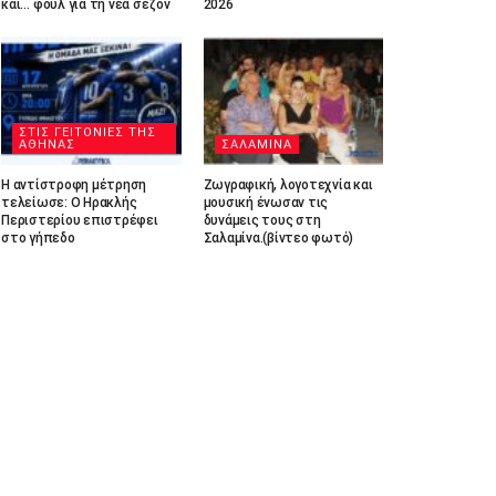
και… φουλ για τη νέα σεζόν
2026
ΣΤΙΣ ΓΕΙΤΟΝΙΕΣ ΤΗΣ
ΑΘΗΝΑΣ
ΣΑΛΑΜΙΝΑ
Η αντίστροφη μέτρηση
Ζωγραφική, λογοτεχνία και
τελείωσε: Ο Ηρακλής
μουσική ένωσαν τις
Περιστερίου επιστρέφει
δυνάμεις τους στη
στο γήπεδο
Σαλαμίνα.(βίντεο φωτό)