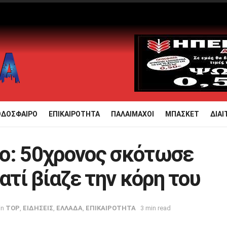
ΟΔΟΣΦΑΙΡΟ
ΕΠΙΚΑΙΡΟΤΗΤΑ
ΠΑΛΑΙΜΑΧΟΙ
ΜΠΑΣΚΕΤ
ΔΙΑΙ
ο: 50χρονος σκότωσε
ατί βίαζε την κόρη του
in
TOP
,
ΕΙΔΗΣΕΙΣ
,
ΕΛΛΑΔΑ
,
ΕΠΙΚΑΙΡΟΤΗΤΑ
3 min read