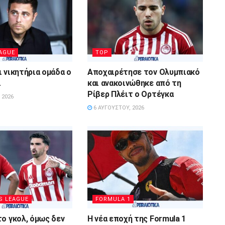
AGUE
TOP
ι νικητήρια ομάδα ο
Αποχαιρέτησε τον Ολυμπιακό
ι
και ανακοινώθηκε από τη
Ρίβερ Πλέιτ ο Ορτέγκα
 2026
6 ΑΥΓΟΎΣΤΟΥ, 2026
S LEAGUE
FORMULA 1
το γκολ, όμως δεν
Η νέα εποχή της Formula 1