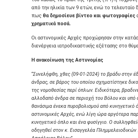
από την ηλικία των 9 ετών, ενώ το τελευταίο
πως
θα δημοσίευε βίντεο και φωτογραφίες
α
χρηματικά ποσά.
Oι αστυνομικές Αρχές προχώρησαν στην κατάσ
διενέργεια ιατροδικαστικής εξέτασης στο θύμα
Η ανακοίνωση της Aστυνομίας
“
Συνελήφθη, χθες (09-01-2024) το βράδυ στην 
άνδρας, σε βάρος του οποίου σχηματίστηκε δι
της νομοθεσίας περί όπλων. Ειδικότερα, βραδι
αλλοδαπό άνδρα σε περιοχή του Βόλου και υπό 
θανάσιμα ένεκα πυροβολισμού από κυνηγετικό ό
αστυνομικές Αρχές, ενώ λίγη ώρα αργότερα π
κυνηγετικό όπλο και ένα φυσίγγιο. Ο συλληφθεί
οδηγηθεί στον κ. Εισαγγελέα Πλημμελειοδικών 