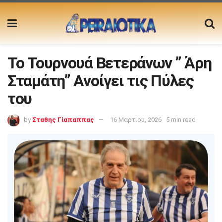
Το Τουρνουά Βετεράνων ” Άρη
Σταμάτη” Ανοίγει τις Πύλες
του
by
Σταθης Γίαπαππας
16 Μαρτίου, 2026
5 min read