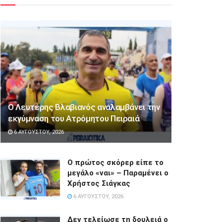
Ο Λευτέρης Βλαβιανός αναλαμβάνει την
εκγύμναση του Ατρόμητου Πειραιά
6 ΑΥΓΟΎΣΤΟΥ, 2026
Ο πρώτος σκόρερ είπε το
μεγάλο «ναι» – Παραμένει ο
Χρήστος Σιάγκας
6 ΑΥΓΟΎΣΤΟΥ, 2026
Δεν τελείωσε τη δουλειά ο