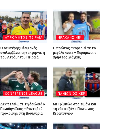
ΑΤΡΟΜΗΤΟΣ ΠΕΙΡΑΙΑ
ΗΡΑΚΛΗΣ ΝΙΚ.
Ο Λευτέρης Βλαβιανός
Ο πρώτος σκόρερ είπε το
αναλαμβάνει την εκγύμναση
μεγάλο «ναι» – Παραμένει ο
του Ατρόμητου Πειραιά
Χρήστος Σιάγκας
CONFERENCE LEAGUE
ΠΑΝΙΩΝΙΟΣ ΚΕΡ
Δεν τελείωσε τη δουλειά ο
Με Γρίμπιλα στο τιμόνι και
Παναθηναϊκός – Ραντεβού
τη νέα σεζόν ο Πανιώνιος
πρόκρισης στη Βουλγαρία
Κερατσινίου