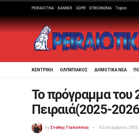
PEIRAIOTIKA
BANNER
GDPR
ΕΠΙΚΟΙΝΩΝΙΑ
Topics
ΚΕΝΤΡΙΚΗ
ΟΛΥΜΠΙΑΚΟΣ
ΔΗΜΟΤΙΚΑ ΝΕΑ
Π
Το πρόγραμμα του 2
Πειραιά(2025-2026
by
Σταθης Γίαπαππας
8 Σεπτεμβρίου, 2025