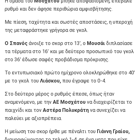
Η ομάδα του
Μοσχάτου
μπήκε αποφασισμένη, επέβαλε
ρυθμό και δεν άφησε περιθώρια αμφισβήτησης.
Με πίεση, ταχύτητα και σωστές αποστάσεις, η υπεροχή
της μεταφράστηκε γρήγορα σε γκολ.
Ο Σπανός
άνοιξε το σκορ στο 13’, ο
Μουσάι
διπλασίασε
τα τέρματα στο 16’ και με δεύτερο προσωπικό του γκολ
στο 36’ έδωσε σαφές προβάδισμα πρόκρισης.
Το εντυπωσιακό πρώτο ημίχρονο ολοκληρώθηκε στο 40’
με το γκολ του
Λιάσκου,
που έγραψε το 0-4.
Στο δεύτερο μέρος ο ρυθμός έπεσε, όπως ήταν
αναμενόμενο, με την
ΑΕ Μοσχάτου
να διαχειρίζεται το
παιχνίδι και τον
Αστέρα Πολυκράτη
να συνεχίζει να
παλεύει με αξιοπρέπεια.
Η μείωση του σκορ ήρθε με πέναλτι του
Γιάννη Γραίου,
διαμορφώνοντας το τελικό 1-4, σε ένα ματς που είχε