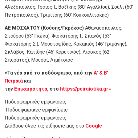
Αλεξόπουλος, Γραίος Ι., Βοζίκης (80′ Αγαλλίου), Σούλι (60′
Πετρόπουλος), Τριμίτσης (60′ Κουκουλιτάκης)
ΑΕ ΜΟΣΧΑΤΟΥ (Κούσης/Γκρέκος)
Αθανασόπουλος,
Σταύρου (53′ Γκέκα), Φισκατόρης Ι., Σπανός (53′
Φισκατόρης Σ.), Μουσταφίδης, Κακακιός (46′ Γριμάνης),
Σκλάβος, Κατίδης (46′ Καρυτινός), Λιάσκος (62′
Σπυράτος), Μουσάϊ, Λιμήτσιος
«Τα νέα από το ποδόσφαιρο, από την
Α’ & Β’
Πειραιά
και
την
Επικαιρότητα,
στο
https://peiraiotika.gr»
Ποδοσφαιρικές εμφανίσεις
Ποδοσφαιρικές εμφανίσεις
Ποδοσφαιρικές εμφανίσεις
Διάβασε όλες τις ειδήσεις μας στο
Google