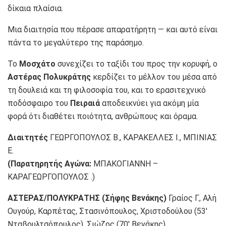
δίκαια πλαίσια.
Μια διαιτησία που πέρασε απαρατήρητη — και αυτό είναι
πάντα το μεγαλύτερο της παράσημο.
Το
Μοσχάτο
συνεχίζει το ταξίδι του προς την κορυφή, ο
Αστέρας Πολυκράτης
κερδίζει το μέλλον του μέσα από
τη δουλειά και τη φιλοσοφία του, και το ερασιτεχνικό
ποδόσφαιρο του
Πειραιά
αποδεικνύει για ακόμη μία
φορά ότι διαθέτει ποιότητα, ανθρώπους και όραμα.
Διαιτητές
ΓΕΩΡΓΟΠΟΥΛΟΣ Β., ΚΑΡΑΚΕΛΛΕΣ Ι., ΜΠΙΝΙΑΣ
Ε.
(Παρατηρητής Αγώνα:
ΜΠΑΚΟΓΙΑΝΝΗ –
ΚΑΡΑΓΕΩΡΓΟΠΟΥΛΟΣ .)
ΑΣΤΕΡΑΣ/ΠΟΛΥΚΡΑΤΗΣ (Σήφης Βενάκης)
Γραίος Γ., Αλή
Ουγούρ, Καρπέτας, Στασινόπουλος, Χριστοδούλου (53′
Νταβουλτσόπουλος), Σιώζος (70′ Βενάκης),