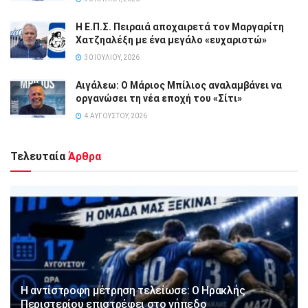
Η Ε.Π.Σ. Πειραιά αποχαιρετά τον Μαργαρίτη
Χατζηαλέξη με ένα μεγάλο «ευχαριστώ»
30 ΙΟΥΛΊΟΥ, 2026
Αιγάλεω: Ο Μάριος Μπίλιος αναλαμβάνει να
οργανώσει τη νέα εποχή του «Σίτι»
4 ΑΥΓΟΎΣΤΟΥ, 2026
Τελευταία
Άρθρα
Η αντίστροφη μέτρηση τελείωσε: Ο Ηρακλής
Περιστερίου επιστρέφει στο γήπεδο