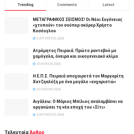
Trending
Comments
Latest
ΜΕΤΑΓΡΑΦΙΚΟΣ ΣΕΙΣΜΟΣ! Οι Νέοι Ευγένειας
«χτυπούν» τον σούπερ σκόρερ Χρήστο
Κοσέογλου
3 ΑΥΓΟΎΣΤΟΥ, 2026
Ατρόμητος Πειραιά: Πρώτο ραντεβού με
χαμόγελα, όνειρα και οικογενειακό κλίμα
30 ΙΟΥΛΊΟΥ, 2026
Η Ε.Π.Σ. Πειραιά αποχαιρετά τον Μαργαρίτη
Χατζηαλέξη με ένα μεγάλο «ευχαριστώ»
30 ΙΟΥΛΊΟΥ, 2026
Αιγάλεω: Ο Μάριος Μπίλιος αναλαμβάνει να
οργανώσει τη νέα εποχή του «Σίτι»
4 ΑΥΓΟΎΣΤΟΥ, 2026
Τελευταία
Άρθρα