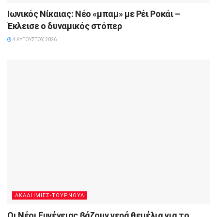
Ιωνικός Νίκαιας: Νέο «μπαμ» με Ρέι Ροκάι –
Έκλεισε ο δυναμικός στόπερ
4 ΑΥΓΟΎΣΤΟΥ, 2026
ΑΚΑΔΗΜΙΕΣ-ΤΟΥΡΝΟΥΑ
Οι Νέοι Ευγένειας βάζουν γερά θεμέλια για το