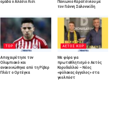
ομάδα ο Αλέσιο Λίσι
Πανιώνιο Κερατσινίου με
τον Γιάννη Σαλονικίδη
TOP
ΑΕΤΟΣ ΚΟΡ
Αποχαιρέτησε τον
Με φόρα για
Ολυμπιακό και
πρωταθλητισμό ο Αετός
ανακοινώθηκε από τη Ρίβερ
Κορυδαλλού – Νέος
Πλέιτ ο Ορτέγκα
«φύλακας άγγελος» στα
γκολπόστ