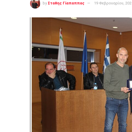
by
Σταθης Γίαπαππας
19 Φεβρουαρίου, 202