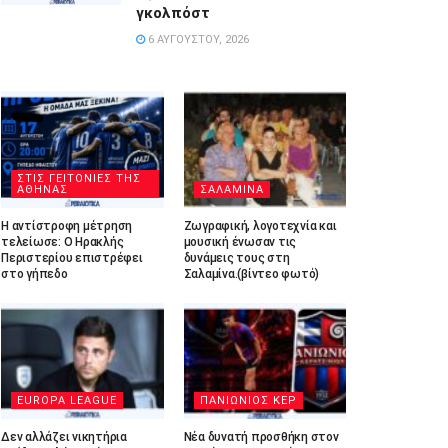
γκολπόστ
6 ΑΥΓΟΎΣΤΟΥ, 2026
ΣΤΙΣ ΓΕΙΤΟΝΙΕΣ ΤΗΣ
ΑΘΗΝΑΣ
ΣΑΛΑΜΙΝΑ
Η αντίστροφη μέτρηση
Ζωγραφική, λογοτεχνία και
τελείωσε: Ο Ηρακλής
μουσική ένωσαν τις
Περιστερίου επιστρέφει
δυνάμεις τους στη
στο γήπεδο
Σαλαμίνα.(βίντεο φωτό)
EUROPA LEAGUE
ΠΑΝΙΩΝΙΟΣ ΚΕΡ
Δεν αλλάζει νικητήρια
Νέα δυνατή προσθήκη στον