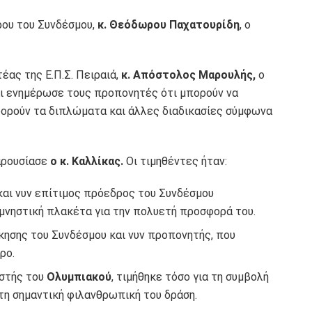
ρου του Συνδέσμου,
κ. Θεόδωρου Παχατουρίδη
, ο
έας της Ε.Π.Σ. Πειραιά,
κ. Απόστολος Μαρουλής,
ο
αι ενημέρωσε τους προπονητές ότι μπορούν να
φορούν τα διπλώματα και άλλες διαδικασίες σύμφωνα
αρουσίασε
ο κ. Καλλίκας.
Οι τιμηθέντες ήταν:
και νυν επίτιμος πρόεδρος του Συνδέσμου
μνηστική πλακέτα για την πολυετή προσφορά του.
ίκησης του Συνδέσμου και νυν προπονητής, που
ρο.
ιστής του
Ολυμπιακού
, τιμήθηκε τόσο για τη συμβολή
 τη σημαντική φιλανθρωπική του δράση.