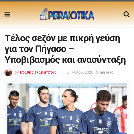
Τέλος σεζόν με πικρή γεύση
για τον Πήγασο –
Υποβιβασμός και ανασύνταξη
by
Σταθης Γίαπαππας
31 Μαΐου, 2026
5 min read