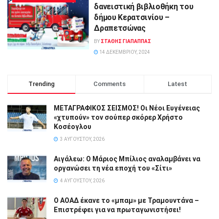
δανειστική βιβλιοθήκη του
δήμου Κερατσινίου –
Δραπετσώνας
BY
ΣΤΑΘΗΣ ΓΊΑΠΑΠΠΑΣ
14 ΔΕΚΕΜΒΡΊΟΥ, 2024
Trending
Comments
Latest
ΜΕΤΑΓΡΑΦΙΚΟΣ ΣΕΙΣΜΟΣ! Οι Νέοι Ευγένειας
«χτυπούν» τον σούπερ σκόρερ Χρήστο
Κοσέογλου
3 ΑΥΓΟΎΣΤΟΥ, 2026
Αιγάλεω: Ο Μάριος Μπίλιος αναλαμβάνει να
οργανώσει τη νέα εποχή του «Σίτι»
4 ΑΥΓΟΎΣΤΟΥ, 2026
Ο ΑΟΑΔ έκανε το «μπαμ» με Τραμουντάνα –
Επιστρέφει για να πρωταγωνιστήσει!