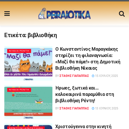
Ετικέτα:
βιβλιοθήκη
Ο Κωνσταντίνος Μαραγκάκης
ΝΙΚΑΙΑ-ΡΕΝΤΗ
στηρίζει τη φιλαναγνωσία:
«Μαζί θα πάμε!» στη Δημοτική
Βιβλιοθήκη Νίκαιας
BY
ΣΤΑΘΗΣ ΓΊΑΠΑΠΠΑΣ
15 ΙΟΥΛΊΟΥ, 2025
Ήρωες, ξωτικά και…
ΝΙΚΑΙΑ-ΡΕΝΤΗ
καλοκαιρινά παραμύθια στη
βιβλιοθήκη Ρέντη!
BY
ΣΤΑΘΗΣ ΓΊΑΠΑΠΠΑΣ
13 ΙΟΥΝΊΟΥ, 2025
Χριστούγεννα στην κινητή
ΚΕΡΑΤΣΙΝΙ-ΔΡΑΠΕΤΣΩΝΑ