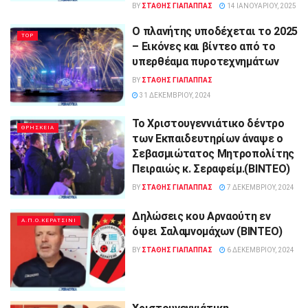
BY
ΣΤΑΘΗΣ ΓΊΑΠΑΠΠΑΣ
14 ΙΑΝΟΥΑΡΊΟΥ, 2025
O πλανήτης υποδέχεται το 2025
TOP
– Εικόνες και βίντεο από το
υπερθέαμα πυροτεχνημάτων
BY
ΣΤΑΘΗΣ ΓΊΑΠΑΠΠΑΣ
31 ΔΕΚΕΜΒΡΊΟΥ, 2024
Το Χριστουγεννιάτικο δέντρο
ΘΡΗΣΚΕΙΑ
των Εκπαιδευτηρίων άναψε ο
Σεβασμιώτατος Μητροπολίτης
Πειραιώς κ. Σεραφείμ.(ΒΙΝΤΕΟ)
BY
ΣΤΑΘΗΣ ΓΊΑΠΑΠΠΑΣ
7 ΔΕΚΕΜΒΡΊΟΥ, 2024
Δηλώσεις κου Αρναούτη εν
Α.Π.Ο.ΚΕΡΑΤΣΙΝΙ
όψει Σαλαμνομάχων (ΒΙΝΤΕΟ)
BY
ΣΤΑΘΗΣ ΓΊΑΠΑΠΠΑΣ
6 ΔΕΚΕΜΒΡΊΟΥ, 2024