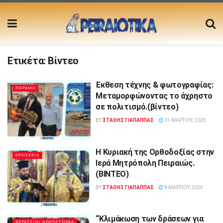
Ετικέτα:
Βίντεο
Έκθεση τέχνης & φωτογραφίας:
ΠΕΡΑΜΑ
Μεταμορφώνοντας το άχρηστο
σε πολιτισμό.(βίντεο)
BY
ΣΤΑΘΗΣ ΓΊΑΠΑΠΠΑΣ
13 ΜΑΡΤΊΟΥ, 2025
Η Κυριακή της Ορθοδοξίας στην
ΘΡΗΣΚΕΙΑ
Ιερά Μητρόπολη Πειραιώς.
(ΒΙΝΤΕΟ)
BY
ΣΤΑΘΗΣ ΓΊΑΠΑΠΠΑΣ
9 ΜΑΡΤΊΟΥ, 2025
“Κλιμάκωση των δράσεων για
ΚΕΡΑΤΣΙΝΙ-ΔΡΑΠΕΤΣΩΝΑ