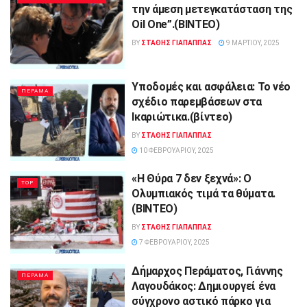
την άμεση μετεγκατάσταση της
Oil One”.(ΒΙΝΤΕΟ)
BY
ΣΤΑΘΗΣ ΓΊΑΠΑΠΠΑΣ
9 ΜΑΡΤΊΟΥ, 2025
Υποδομές και ασφάλεια: Το νέο
ΠΕΡΑΜΑ
σχέδιο παρεμβάσεων στα
Ικαριώτικα.(βίντεο)
BY
ΣΤΑΘΗΣ ΓΊΑΠΑΠΠΑΣ
10 ΦΕΒΡΟΥΑΡΊΟΥ, 2025
«Η Θύρα 7 δεν ξεχνά»: Ο
TOP
Ολυμπιακός τιμά τα θύματα.
(ΒΙΝΤΕΟ)
BY
ΣΤΑΘΗΣ ΓΊΑΠΑΠΠΑΣ
7 ΦΕΒΡΟΥΑΡΊΟΥ, 2025
Δήμαρχος Περάματος, Γιάννης
ΠΕΡΑΜΑ
Λαγουδάκος: Δημιουργεί ένα
σύγχρονο αστικό πάρκο για