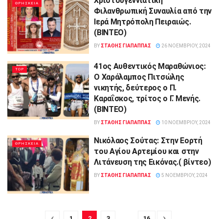
Χριστουγεννιάτικη
ΘΡΗΣΚΕΙΑ
Φιλανθρωπική Συναυλία από την
Ιερά Μητρόπολη Πειραιώς.
(ΒΙΝΤΕΟ)
BY
ΣΤΑΘΗΣ ΓΊΑΠΑΠΠΑΣ
26 ΝΟΕΜΒΡΊΟΥ, 2024
41ος Αυθεντικός Μαραθώνιος:
TOP
Ο Χαράλαμπος Πιτσώλης
νικητής, δεύτερος ο Π.
Καραΐσκος, τρίτος ο Γ. Μενής.
(ΒΙΝΤΕΟ)
BY
ΣΤΑΘΗΣ ΓΊΑΠΑΠΠΑΣ
10 ΝΟΕΜΒΡΊΟΥ, 2024
Νικόλαος Σούτας: Στην Εορτή
ΘΡΗΣΚΕΙΑ
του Αγίου Αρτεμίου και στην
Λιτάνευση της Εικόνας.( βίντεο)
BY
ΣΤΑΘΗΣ ΓΊΑΠΑΠΠΑΣ
5 ΝΟΕΜΒΡΊΟΥ, 2024
1
2
3
…
16