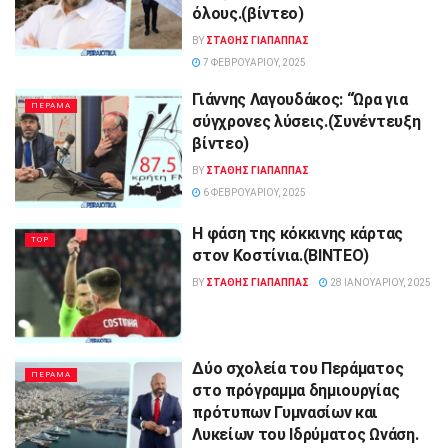
όλους.(βίντεο)
BY
ΣΤΑΘΗΣ ΓΊΑΠΑΠΠΑΣ
7 ΦΕΒΡΟΥΑΡΊΟΥ, 2025
Γιάννης Λαγουδάκος: “Ώρα για
ΠΕΡΑΜΑ
σύγχρονες λύσεις.(Συνέντευξη
βίντεο)
BY
ΣΤΑΘΗΣ ΓΊΑΠΑΠΠΑΣ
6 ΦΕΒΡΟΥΑΡΊΟΥ, 2025
Η φάση της κόκκινης κάρτας
TOP
στον Κοστίνια.(ΒΙΝΤΕΟ)
BY
ΣΤΑΘΗΣ ΓΊΑΠΑΠΠΑΣ
28 ΙΑΝΟΥΑΡΊΟΥ, 2025
Δύο σχολεία του Περάματος
ΠΕΡΑΜΑ
στο πρόγραμμα δημιουργίας
πρότυπων Γυμνασίων και
Λυκείων του Ιδρύματος Ωνάση.