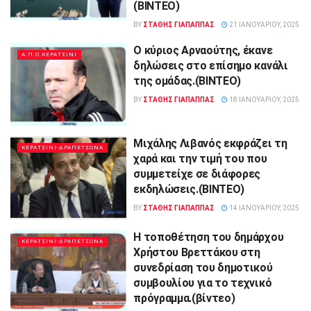
(ΒΙΝΤΕΟ)
BY
ΣΤΑΘΗΣ ΓΊΑΠΑΠΠΑΣ
21 ΙΑΝΟΥΑΡΊΟΥ, 2025
Ο κύριος Αρναούτης, έκανε
Α.Π.Ο.ΚΕΡΑΤΣΙΝΙ
δηλώσεις στο επίσημο κανάλι
της ομάδας.(ΒΙΝΤΕΟ)
BY
ΣΤΑΘΗΣ ΓΊΑΠΑΠΠΑΣ
18 ΙΑΝΟΥΑΡΊΟΥ, 2025
Μιχάλης Λιβανός εκφράζει τη
ΚΕΡΑΤΣΙΝΙ-ΔΡΑΠΕΤΣΩΝΑ
χαρά και την τιμή του που
συμμετείχε σε διάφορες
εκδηλώσεις.(ΒΙΝΤΕΟ)
BY
ΣΤΑΘΗΣ ΓΊΑΠΑΠΠΑΣ
14 ΙΑΝΟΥΑΡΊΟΥ, 2025
Η τοποθέτηση του δημάρχου
ΚΕΡΑΤΣΙΝΙ-ΔΡΑΠΕΤΣΩΝΑ
Χρήστου Βρεττάκου στη
συνεδρίαση του δημοτικού
συμβουλίου για το τεχνικό
πρόγραμμα.(βίντεο)