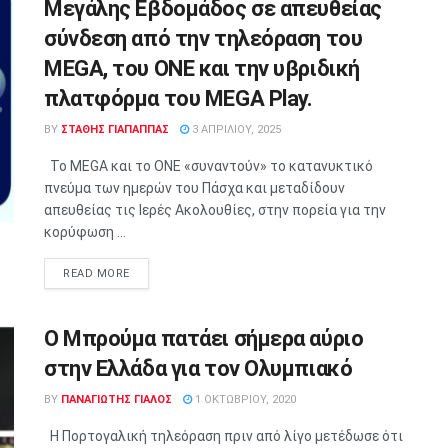
Μεγάλης Εβδομάδος σε απευθείας
σύνδεση από την τηλεόραση του
MEGA, του ONE και την υβριδική
πλατφόρμα του MEGA Play.
BY
ΣΤΑΘΗΣ ΓΊΑΠΑΠΠΑΣ
3 ΑΠΡΙΛΊΟΥ, 2025
Το MEGA και το ONE «συναντούν» το κατανυκτικό
πνεύμα των ημερών του Πάσχα και μεταδίδουν
απευθείας τις Ιερές Ακολουθίες, στην πορεία για την
κορύφωση ...
READ MORE
O Mπρούμα πατάει σήμερα αύριο
στην Ελλάδα για τον Ολυμπιακό
BY
ΠΑΝΑΓΙΩΤΗΣ ΓΙΑΛΟΣ
1 ΟΚΤΩΒΡΊΟΥ, 2020
Η Πορτογαλική τηλεόραση πριν από λίγο μετέδωσε ότι