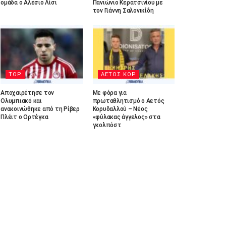
ομάδα ο Αλέσιο Λίσι
Πανιώνιο Κερατσινίου με
τον Γιάννη Σαλονικίδη
TOP
ΑΕΤΟΣ ΚΟΡ
Αποχαιρέτησε τον
Με φόρα για
Ολυμπιακό και
πρωταθλητισμό ο Αετός
ανακοινώθηκε από τη Ρίβερ
Κορυδαλλού – Νέος
Πλέιτ ο Ορτέγκα
«φύλακας άγγελος» στα
γκολπόστ