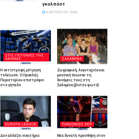
γκολπόστ
6 ΑΥΓΟΎΣΤΟΥ, 2026
ΣΤΙΣ ΓΕΙΤΟΝΙΕΣ ΤΗΣ
ΑΘΗΝΑΣ
ΣΑΛΑΜΙΝΑ
Η αντίστροφη μέτρηση
Ζωγραφική, λογοτεχνία και
τελείωσε: Ο Ηρακλής
μουσική ένωσαν τις
Περιστερίου επιστρέφει
δυνάμεις τους στη
στο γήπεδο
Σαλαμίνα.(βίντεο φωτό)
EUROPA LEAGUE
ΠΑΝΙΩΝΙΟΣ ΚΕΡ
Δεν αλλάζει νικητήρια
Νέα δυνατή προσθήκη στον