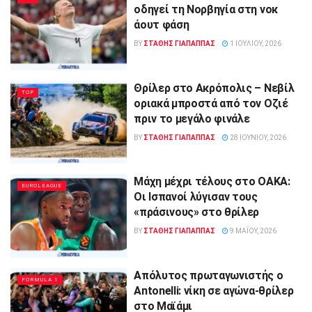
οδηγεί τη Νορβηγία στη νοκ
άουτ φάση
BY
ΣΤΑΘΗΣ ΓΊΑΠΑΠΠΑΣ
1 ΙΟΥΛΊΟΥ, 2026
Θρίλερ στο Ακρόπολις – Νεβίλ
TOP
οριακά μπροστά από τον Οζιέ
πριν το μεγάλο φινάλε
BY
ΣΤΑΘΗΣ ΓΊΑΠΑΠΠΑΣ
28 ΙΟΥΝΊΟΥ, 2026
Μάχη μέχρι τέλους στο ΟΑΚΑ:
EUROLEAGUE
Οι Ισπανοί λύγισαν τους
«πράσινους» στο θρίλερ
BY
ΣΤΑΘΗΣ ΓΊΑΠΑΠΠΑΣ
9 ΜΑΪ́ΟΥ, 2026
Απόλυτος πρωταγωνιστής ο
FORMULA 1
Antonelli: νίκη σε αγώνα-θρίλερ
στο Μαϊάμι