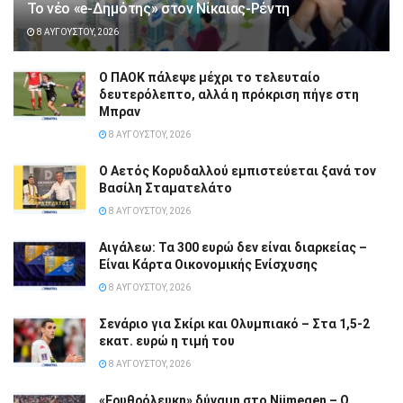
Το νέο «e-Δημότης» στον Νίκαιας-Ρέντη
8 ΑΥΓΟΎΣΤΟΥ, 2026
Ο ΠΑΟΚ πάλεψε μέχρι το τελευταίο
δευτερόλεπτο, αλλά η πρόκριση πήγε στη
Μπραν
8 ΑΥΓΟΎΣΤΟΥ, 2026
Ο Αετός Κορυδαλλού εμπιστεύεται ξανά τον
Βασίλη Σταματελάτο
8 ΑΥΓΟΎΣΤΟΥ, 2026
Αιγάλεω: Τα 300 ευρώ δεν είναι διαρκείας –
Είναι Κάρτα Οικονομικής Ενίσχυσης
8 ΑΥΓΟΎΣΤΟΥ, 2026
Σενάριο για Σκίρι και Ολυμπιακό – Στα 1,5-2
εκατ. ευρώ η τιμή του
8 ΑΥΓΟΎΣΤΟΥ, 2026
«Ερυθρόλευκη» δύναμη στο Nijmegen – Ο