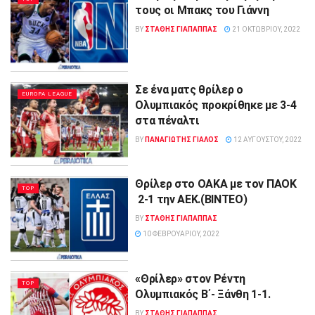
τους οι Μπακς του Γιάννη
BY
ΣΤΑΘΗΣ ΓΊΑΠΑΠΠΑΣ
21 ΟΚΤΩΒΡΊΟΥ, 2022
Σε ένα ματς θρίλερ ο
EUROPA LEAGUE
Ολυμπιακός προκρίθηκε με 3-4
στα πέναλτι
BY
ΠΑΝΑΓΙΩΤΗΣ ΓΙΑΛΟΣ
12 ΑΥΓΟΎΣΤΟΥ, 2022
Θρίλερ στο ΟΑΚΑ με τον ΠΑΟΚ
TOP
2-1 την ΑΕΚ.(ΒΙΝΤΕΟ)
BY
ΣΤΑΘΗΣ ΓΊΑΠΑΠΠΑΣ
10 ΦΕΒΡΟΥΑΡΊΟΥ, 2022
«Θρίλερ» στον Ρέντη
TOP
Ολυμπιακός Β΄- Ξάνθη 1-1.
BY
ΣΤΑΘΗΣ ΓΊΑΠΑΠΠΑΣ