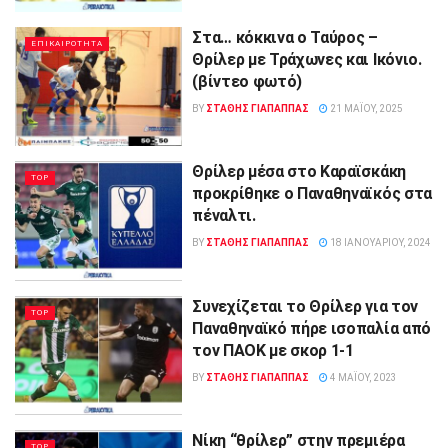
Στα… κόκκινα ο Ταύρος –
ΕΠΙΚΑΙΡΟΤΗΤΑ
Θρίλερ με Τράχωνες και Ικόνιο.
(βίντεο φωτό)
BY
ΣΤΑΘΗΣ ΓΊΑΠΑΠΠΑΣ
21 ΜΑΪ́ΟΥ, 2025
Θρίλερ μέσα στο Καραϊσκάκη
TOP
προκρίθηκε ο Παναθηναϊκός στα
πέναλτι.
BY
ΣΤΑΘΗΣ ΓΊΑΠΑΠΠΑΣ
18 ΙΑΝΟΥΑΡΊΟΥ, 2024
Συνεχίζεται το Θρίλερ για τον
TOP
Παναθηναϊκό πήρε ισοπαλία από
τον ΠΑΟΚ με σκορ 1-1
BY
ΣΤΑΘΗΣ ΓΊΑΠΑΠΠΑΣ
4 ΜΑΪ́ΟΥ, 2023
Νίκη “θρίλερ” στην πρεμιέρα
TOP