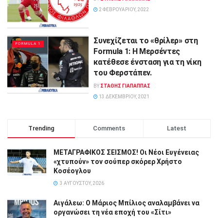
2 ΦΕΒΡΟΥΑΡΊΟΥ, 2022
Συνεχίζεται το «θρίλερ» στη
FORMULA 1
Formula 1: Η Μερσέντες
κατέθεσε ένσταση για τη νίκη
του Φερστάπεν.
BY
ΣΤΑΘΗΣ ΓΊΑΠΑΠΠΑΣ
13 ΔΕΚΕΜΒΡΊΟΥ, 2021
Trending
Comments
Latest
ΜΕΤΑΓΡΑΦΙΚΟΣ ΣΕΙΣΜΟΣ! Οι Νέοι Ευγένειας
«χτυπούν» τον σούπερ σκόρερ Χρήστο
Κοσέογλου
3 ΑΥΓΟΎΣΤΟΥ, 2026
Αιγάλεω: Ο Μάριος Μπίλιος αναλαμβάνει να
οργανώσει τη νέα εποχή του «Σίτι»