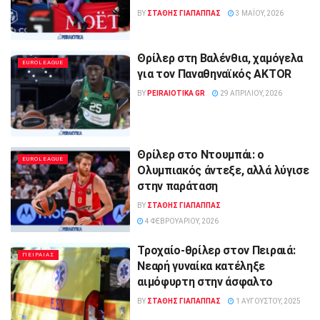
BY
ΣΤΑΘΗΣ ΓΊΑΠΑΠΠΑΣ
3 ΜΑΪ́ΟΥ, 2026
Θρίλερ στη Βαλένθια, χαμόγελα
EUROLEAGUE
για τον Παναθηναϊκός AKTOR
BY
PEIRAIOTIKA GR
29 ΑΠΡΙΛΊΟΥ, 2026
Θρίλερ στο Ντουμπάι: ο
EUROLEAGUE
Ολυμπιακός άντεξε, αλλά λύγισε
στην παράταση
BY
ΣΤΑΘΗΣ ΓΊΑΠΑΠΠΑΣ
4 ΦΕΒΡΟΥΑΡΊΟΥ, 2026
Τροχαίο-θρίλερ στον Πειραιά:
ΠΕΙΡΑΙΑΣ
Νεαρή γυναίκα κατέληξε
αιμόφυρτη στην άσφαλτο
BY
ΣΤΑΘΗΣ ΓΊΑΠΑΠΠΑΣ
1 ΑΥΓΟΎΣΤΟΥ, 2025