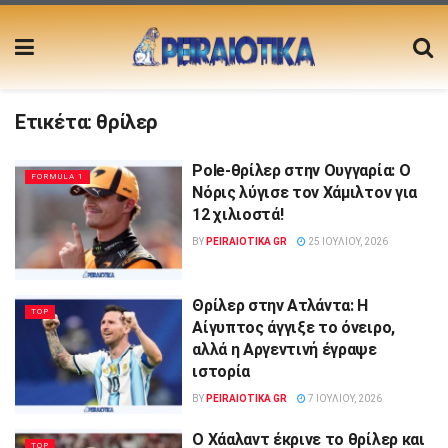
Ετικέτα:
θρίλερ
Pole-θρίλερ στην Ουγγαρία: Ο
FORMULA 1
Νόρις λύγισε τον Χάμιλτον για
12 χιλιοστά!
BY
PEIRAIOTIKA GR
25 ΙΟΥΛΊΟΥ, 2026
Θρίλερ στην Ατλάντα: Η
TOP
Αίγυπτος άγγιξε το όνειρο,
αλλά η Αργεντινή έγραψε
ιστορία
BY
PEIRAIOTIKA GR
7 ΙΟΥΛΊΟΥ, 2026
Ο Χάαλαντ έκρινε το θρίλερ και
TOP