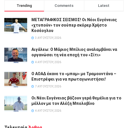
Trending
Comments
Latest
ΜΕΤΑΓΡΑΦΙΚΟΣ ΣΕΙΣΜΟΣ! Οι Νέοι Ευγένειας
«χτυπούν» τον σούπερ σκόρερ Χρήστο
Κοσέογλου
3 ΑΥΓΟΎΣΤΟΥ, 2026
Αιγάλεω: Ο Μάριος Μπίλιος αναλαμβάνει να
οργανώσει τη νέα εποχή του «Σίτι»
4 ΑΥΓΟΎΣΤΟΥ, 2026
Ο ΑΟΑΔ έκανε το «μπαμ» με Τραμουντάνα –
Επιστρέφει για να πρωταγωνιστήσει!
7 ΑΥΓΟΎΣΤΟΥ, 2026
Οι Νέοι Ευγένειας βάζουν γερά θεμέλια για το
μέλλον με τον Αλέξη Μπολοβίνο
4 ΑΥΓΟΎΣΤΟΥ, 2026
Τελευταία
Άρθρα