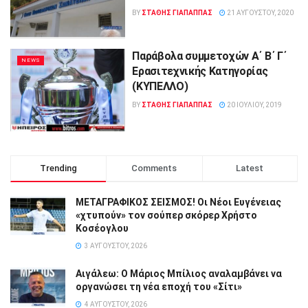
BY
ΣΤΑΘΗΣ ΓΊΑΠΑΠΠΑΣ
21 ΑΥΓΟΎΣΤΟΥ, 2020
Παράβολα συμμετοχών Α΄ Β΄ Γ΄
NEWS
Ερασιτεχνικής Κατηγορίας
(ΚΥΠΕΛΛΟ)
BY
ΣΤΑΘΗΣ ΓΊΑΠΑΠΠΑΣ
20 ΙΟΥΛΊΟΥ, 2019
Trending
Comments
Latest
ΜΕΤΑΓΡΑΦΙΚΟΣ ΣΕΙΣΜΟΣ! Οι Νέοι Ευγένειας
«χτυπούν» τον σούπερ σκόρερ Χρήστο
Κοσέογλου
3 ΑΥΓΟΎΣΤΟΥ, 2026
Αιγάλεω: Ο Μάριος Μπίλιος αναλαμβάνει να
οργανώσει τη νέα εποχή του «Σίτι»
4 ΑΥΓΟΎΣΤΟΥ, 2026