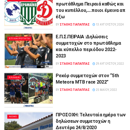
πρωτάθλημα Πειραιά καθώς και
του κυπέλλου,….ποιοι έμεινα απ
έξω
BY
ΣΤΑΘΗΣ ΓΊΑΠΑΠΠΑΣ
13 ΑΥΓΟΎΣΤΟΥ, 2024
Ε.Π.Σ.ΠΕΙΡΑΙΑ :Δηλώσεις
ΕΠΙΚΑΙΡΟΤΗΤΑ
συμμετοχών στο πρωτάθλημα
και κύπελλο περιόδου 2022-
2023
BY
ΣΤΑΘΗΣ ΓΊΑΠΑΠΠΑΣ
29 ΑΥΓΟΎΣΤΟΥ, 2022
Ρεκόρ συμμετοχών στον “5th
ΕΛΛΑΔΑ
Meteora MTB race 2022”
BY
ΣΤΑΘΗΣ ΓΊΑΠΑΠΠΑΣ
25 ΜΑΪ́ΟΥ, 2022
ΠΡΟΣΟΧΗ: Τελευταία ημέρα των
NEWS
δηλώσεων συμμετοχών η
Δευτέρα 24/8/2020