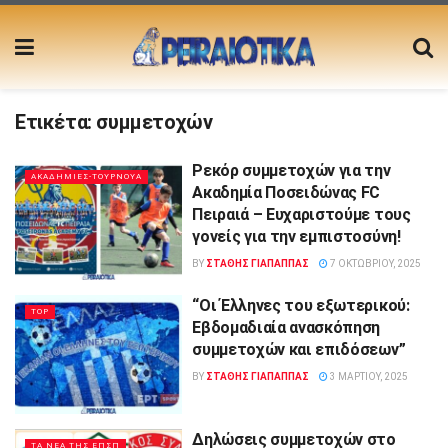
Ετικέτα:
συμμετοχών
Ρεκόρ συμμετοχών για την
ΑΚΑΔΗΜΙΕΣ-ΤΟΥΡΝΟΥΑ
Ακαδημία Ποσειδώνας FC
Πειραιά – Ευχαριστούμε τους
γονείς για την εμπιστοσύνη!
BY
ΣΤΑΘΗΣ ΓΊΑΠΑΠΠΑΣ
7 ΟΚΤΩΒΡΊΟΥ, 2025
“Οι Έλληνες του εξωτερικού:
TOP
Εβδομαδιαία ανασκόπηση
συμμετοχών και επιδόσεων”
BY
ΣΤΑΘΗΣ ΓΊΑΠΑΠΠΑΣ
3 ΜΑΡΤΊΟΥ, 2025
Δηλώσεις συμμετοχών στο
ΤΑ ΝΕΑ ΤΗΣ ΕΠΣΠ