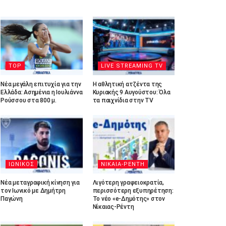
TOP
LIVE STREAMING TV
Νέα μεγάλη επιτυχία για την
Η αθλητική ατζέντα της
Ελλάδα: Ασημένια η Ιουλιάννα
Κυριακής 9 Αυγούστου: Όλα
Ρούσσου στα 800 μ.
τα παιχνίδια στην TV
ΙΩΝΙΚΟΣ
ΝΙΚΑΙΑ-ΡΕΝΤΗ
Νέα μεταγραφική κίνηση για
Λιγότερη γραφειοκρατία,
τον Ιωνικό με Δημήτρη
περισσότερη εξυπηρέτηση:
Παγώνη
Το νέο «e-Δημότης» στον
Νίκαιας-Ρέντη