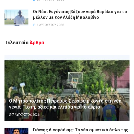
Οι Νέοι Ευγένειας βάζουν γερά θεμέλια για το
μέλλον με τον Αλέξη Μπολοβίνο
4 ΑΥΓΟΎΣΤΟΥ, 2026
Τελευταία
Άρθρα
Ο Μητροπολίτης Πειραιώς Σεραφείμ κοντά στη νέα
γενιά: Πίστη, αξίες και ελπίδα για το αύριο
7 ΑΥΓΟΎΣΤΟΥ, 2026
Γιάννης Λιναρδάκης: Το νέο αμυντικό όπλο της