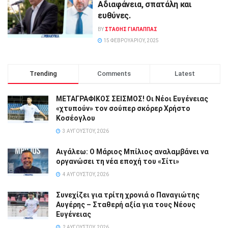
Αδιαφάνεια, σπατάλη και
ευθύνες.
BY
ΣΤΑΘΗΣ ΓΊΑΠΑΠΠΑΣ
15 ΦΕΒΡΟΥΑΡΊΟΥ, 2025
Trending
Comments
Latest
ΜΕΤΑΓΡΑΦΙΚΟΣ ΣΕΙΣΜΟΣ! Οι Νέοι Ευγένειας
«χτυπούν» τον σούπερ σκόρερ Χρήστο
Κοσέογλου
3 ΑΥΓΟΎΣΤΟΥ, 2026
Αιγάλεω: Ο Μάριος Μπίλιος αναλαμβάνει να
οργανώσει τη νέα εποχή του «Σίτι»
4 ΑΥΓΟΎΣΤΟΥ, 2026
Συνεχίζει για τρίτη χρονιά ο Παναγιώτης
Αυγέρης – Σταθερή αξία για τους Νέους
Ευγένειας
2 ΑΥΓΟΎΣΤΟΥ, 2026