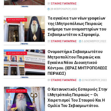
BY
ΣΤΑΘΗΣ ΓΊΑΠΑΠΠΑΣ
28 ΦΕΒΡΟΥΑΡΊΟΥ, 2023
Τα εγκαίνια των νέων γραφείων
ΕΠΙΚΑΙΡΟΤΗΤΑ
της Ι.Μητροπόλεως Πειραιώς
ανήμερα των ονομαστηρίων του
Σεβασμιωτάτου κ.Σεραφείμ.
BY
ΣΤΑΘΗΣ ΓΊΑΠΑΠΠΑΣ
3 ΔΕΚΕΜΒΡΊΟΥ, 2022
Ονομαστήρια Σεβασμιωτάτου
ΕΠΙΚΑΙΡΟΤΗΤΑ
Μητροπολίτου Πειραιώς και
Εγκαίνια Νέου Διοικητικού
Κέντρου. (ΙΕΡΑΣ ΜΗΤΡΟΠΟΛΕΩΣ
ΠΕΙΡΑΙΩΣ)
BY
ΣΤΑΘΗΣ ΓΊΑΠΑΠΠΑΣ
22 ΝΟΕΜΒΡΊΟΥ, 2022
O Κατανυκτικός Εσπερινός Στην
ΕΠΙΚΑΙΡΟΤΗΤΑ
Ι.Μητρόπολη Πειραιώς – Οι
Χαιρετισμοί Του Σταυρού Και Η
Ομιλία Του Σεβασμιωτάτου.