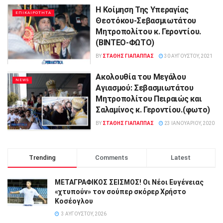
Η Κοίμηση Της Υπεραγίας
ΕΠΙΚΑΙΡΟΤΗΤΑ
Θεοτόκου-Σεβασμιωτάτου
Μητροπολίτου κ. Γεροντίου.
(BINTEO-ΦΩΤΟ)
BY
ΣΤΑΘΗΣ ΓΊΑΠΑΠΠΑΣ
30 ΑΥΓΟΎΣΤΟΥ, 2021
Ακολουθία του Μεγάλου
NEWS
Αγιασμού: Σεβασμιωτάτου
Μητροπολίτου Πειραιώς και
Σαλαμίνος κ. Γεροντίου.(φωτο)
BY
ΣΤΑΘΗΣ ΓΊΑΠΑΠΠΑΣ
23 ΙΑΝΟΥΑΡΊΟΥ, 2020
Trending
Comments
Latest
ΜΕΤΑΓΡΑΦΙΚΟΣ ΣΕΙΣΜΟΣ! Οι Νέοι Ευγένειας
«χτυπούν» τον σούπερ σκόρερ Χρήστο
Κοσέογλου
3 ΑΥΓΟΎΣΤΟΥ, 2026