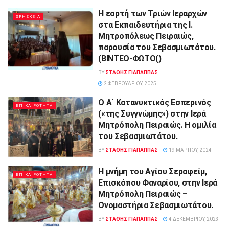
Η εορτή των Τριών Ιεραρχών
ΘΡΗΣΚΕΙΑ
στα Εκπαιδευτήρια της Ι.
Μητροπόλεως Πειραιώς,
παρουσία του Σεβασμιωτάτου.
(ΒΙΝΤΕΟ-ΦΩΤΟ()
BY
ΣΤΑΘΗΣ ΓΊΑΠΑΠΠΑΣ
2 ΦΕΒΡΟΥΑΡΊΟΥ, 2025
Ο Α΄ Κατανυκτικός Εσπερινός
ΕΠΙΚΑΙΡΟΤΗΤΑ
(«της Συγγνώμης») στην Ιερά
Μητρόπολη Πειραιώς. Η ομιλία
του Σεβασμιωτάτου.
BY
ΣΤΑΘΗΣ ΓΊΑΠΑΠΠΑΣ
19 ΜΑΡΤΊΟΥ, 2024
Η μνήμη του Αγίου Σεραφείμ,
ΕΠΙΚΑΙΡΟΤΗΤΑ
Επισκόπου Φαναρίου, στην Ιερά
Μητρόπολη Πειραιώς –
Ονομαστήρια Σεβασμιωτάτου.
BY
ΣΤΑΘΗΣ ΓΊΑΠΑΠΠΑΣ
4 ΔΕΚΕΜΒΡΊΟΥ, 2023