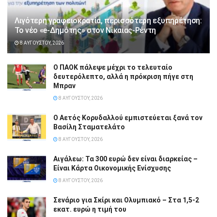
Λιγότερη γραφειοκρατία, περισσότερη εξυπηρέτηση:
Το νέο «e-Δημότης» στον Νίκαιας-Ρέντη
8 ΑΥΓΟΎΣΤΟΥ, 2026
Ο ΠΑΟΚ πάλεψε μέχρι το τελευταίο
δευτερόλεπτο, αλλά η πρόκριση πήγε στη
Μπραν
8 ΑΥΓΟΎΣΤΟΥ, 2026
Ο Αετός Κορυδαλλού εμπιστεύεται ξανά τον
Βασίλη Σταματελάτο
8 ΑΥΓΟΎΣΤΟΥ, 2026
Αιγάλεω: Τα 300 ευρώ δεν είναι διαρκείας –
Είναι Κάρτα Οικονομικής Ενίσχυσης
8 ΑΥΓΟΎΣΤΟΥ, 2026
Σενάριο για Σκίρι και Ολυμπιακό – Στα 1,5-2
εκατ. ευρώ η τιμή του