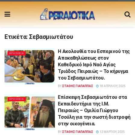
Ετικέτα:
Σεβασμιωτάτου
Η Ακολουθία του Εσπερινού της
ΘΡΗΣΚΕΙΑ
Αποκαθηλώσεως στον
Καθεδρικό Ιερό Ναό Αγίας
Τριάδος Πειραιώς – Το κήρυγμα
του Σεβασμιωτάτου.
BY
ΣΤΑΘΗΣ ΓΊΑΠΑΠΠΑΣ
18 ΑΠΡΙΛΊΟΥ, 2025
Επίσκεψη Σεβασμιωτάτου στα
ΘΡΗΣΚΕΙΑ
Εκπαιδευτήρια της Ι.Μ.
Πειραιώς – Ομιλία Γιώργου
Τσούλη για την σωστή διατροφή
στην οικογένεια.
BY
ΣΤΑΘΗΣ ΓΊΑΠΑΠΠΑΣ
12 ΜΑΡΤΊΟΥ, 2025