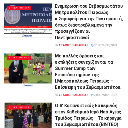
Ενημέρωση του Σεβασμιωτάτου
ΕΠΙΚΑΙΡΟΤΗΤΑ
Μητροπολίτου Πειραιώς
κ.Σεραφείμ για την Πεντηκοστή,
όπως διαστρεβλωμένα την
προσεγγίζουν οι
Πεντηκοστιανοί.
BY
ΣΤΑΘΗΣ ΓΊΑΠΑΠΠΑΣ
31 ΙΟΥΛΊΟΥ, 2023
Με πολλές δράσεις και
ΕΠΙΚΑΙΡΟΤΗΤΑ
εκπλήξεις συνεχίζονται τα
Summer Camp των
Εκπαιδευτηρίων της
Ι.Μητροπόλεως Πειραιώς –
Επίσκεψη του Σεβασμιωτάτου.
BY
ΣΤΑΘΗΣ ΓΊΑΠΑΠΠΑΣ
30 ΙΟΥΝΊΟΥ, 2023
Ο Α’ Κατανυκτικός Εσπερινός
ΕΠΙΚΑΙΡΟΤΗΤΑ
στον Καθεδρικό Ιερό Ναό Αγίας
Τριάδος Πειραιώς – Το κήρυγμα
του Σεβασμιωτάτου.(BINTEO)