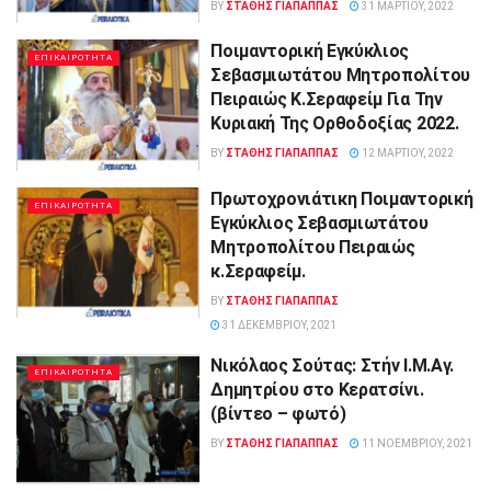
BY
ΣΤΑΘΗΣ ΓΊΑΠΑΠΠΑΣ
31 ΜΑΡΤΊΟΥ, 2022
Ποιμαντορική Εγκύκλιος
ΕΠΙΚΑΙΡΟΤΗΤΑ
Σεβασμιωτάτου Μητροπολίτου
Πειραιώς Κ.Σεραφείμ Για Την
Κυριακή Της Ορθοδοξίας 2022.
BY
ΣΤΑΘΗΣ ΓΊΑΠΑΠΠΑΣ
12 ΜΑΡΤΊΟΥ, 2022
Πρωτοχρονιάτικη Ποιμαντορική
ΕΠΙΚΑΙΡΟΤΗΤΑ
Εγκύκλιος Σεβασμιωτάτου
Μητροπολίτου Πειραιώς
κ.Σεραφείμ.
BY
ΣΤΑΘΗΣ ΓΊΑΠΑΠΠΑΣ
31 ΔΕΚΕΜΒΡΊΟΥ, 2021
Νικόλαος Σούτας: Στήν Ι.Μ.Αγ.
ΕΠΙΚΑΙΡΟΤΗΤΑ
Δημητρίου στο Κερατσίνι.
(βίντεο – φωτό)
BY
ΣΤΑΘΗΣ ΓΊΑΠΑΠΠΑΣ
11 ΝΟΕΜΒΡΊΟΥ, 2021