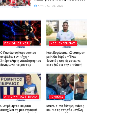
7 ΑΥΓΟΎΣΤΟΥ, 2026
ΠΑΝΙΩΝΙΟΣ ΚΕΡ
ΝΕΟΙ ΕΥΓΕΝΕΙΑΣ
Ο Πανιώνιος Κερατσινίου
Νέοι Ευγένειας: «Χτύπημα»
ανεβάζει τον πήχη –
με Ηλία Ζέρβα – Ένας
Σπάρταλης η νέα κίνηση που
δυνατός φορ έρχεται να
δυναμώνει το ρόστερ
εκτοξεύσει την επίθεση!
ΑΤΡΟΜΗΤΟΣ ΠΕΙΡΑΙΑ
ΙΩΝΙΚΟΣ
Ο Ατρόμητος Πειραιά
ΙΩΝΙΚΟΣ: Με δύναμη, πάθος
συνεχίζει το μεταγραφικό
και πίστη στη νέα μεγάλη