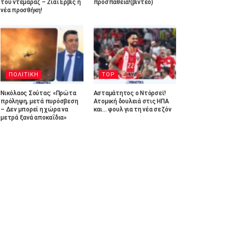
του ντεμαράζ – Ζιαΐ Ερβίς η
προσπάθεια!(βίντεο)
νέα προσθήκη!
ΠΟΛΙΤΙΚΗ
TOP
Νικόλαος Σούτας: «Πρώτα
Ασταμάτητος ο Ντόρσεϊ!
πρόληψη, μετά πυρόσβεση
Ατομική δουλειά στις ΗΠΑ
– Δεν μπορεί η χώρα να
και… φουλ για τη νέα σεζόν
μετρά ξανά αποκαΐδια»