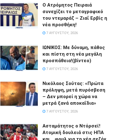
Ο Ατρόμητος Πειραιά
συνεχίζει το μεταγραφικό
του ντεμαράζ – Ζιαΐ Ερβίς η
νέα προσθήκη!
7 ΑΥΓΟΎΣΤΟΥ, 2026
ΙΩΝΙΚΟΣ: Με δύναμη, πάθος
και πίστη στη νέα μεγάλη
προσπάθεια!(βίντεο)
7 ΑΥΓΟΎΣΤΟΥ, 2026
Νικόλαος Σούτας: «Πρώτα
πρόληψη, μετά πυρόσβεση
– Δεν μπορεί η χώρα να
μετρά ξανά αποκαΐδια»
7 ΑΥΓΟΎΣΤΟΥ, 2026
Ασταμάτητος ο Ντόρσεϊ!
Ατομική δουλειά στις ΗΠΑ
και… φουλ για τη νέα σεζόν