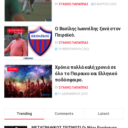
BY
ΣΤΑΘΗΣ ΓΊΑΠΑΠΠΑΣ
8 ΜΑΡΤΊΟΥ, 2022
Ο Βασίλης Ιωαννίδης ξανά στον
Β ΠΕΙΡΑΙΑ
Πειραϊκό.
BY
ΣΤΑΘΗΣ ΓΊΑΠΑΠΠΑΣ
19 ΦΕΒΡΟΥΑΡΊΟΥ, 2022
Χρόνια πολλά καλή χρονιά σε
NEWS
όλο το Πειραικο και Ελληνικό
ποδόσφαιρο.
BY
ΣΤΑΘΗΣ ΓΊΑΠΑΠΠΑΣ
31 ΔΕΚΕΜΒΡΊΟΥ, 2019
Trending
Comments
Latest
ΜΕΤΑΓΡΑΦΙΚΟΣ ΣΕΙΣΜΟΣ! Οι Νέοι Ευγένειας