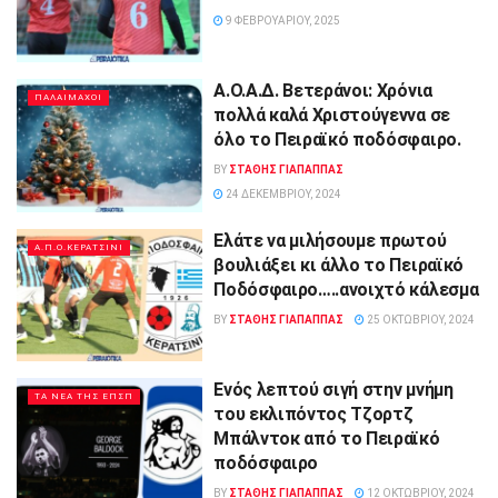
9 ΦΕΒΡΟΥΑΡΊΟΥ, 2025
Α.Ο.Α.Δ. Βετεράνοι: Xρόνια
ΠΑΛΑΙΜΑΧΟΙ
πολλά καλά Χριστούγεννα σε
όλο το Πειραϊκό ποδόσφαιρο.
BY
ΣΤΑΘΗΣ ΓΊΑΠΑΠΠΑΣ
24 ΔΕΚΕΜΒΡΊΟΥ, 2024
Ελάτε να μιλήσουμε πρωτού
Α.Π.Ο.ΚΕΡΑΤΣΙΝΙ
βουλιάξει κι άλλο το Πειραϊκό
Ποδόσφαιρο…..ανοιχτό κάλεσμα
BY
ΣΤΑΘΗΣ ΓΊΑΠΑΠΠΑΣ
25 ΟΚΤΩΒΡΊΟΥ, 2024
Ενός λεπτού σιγή στην μνήμη
ΤΑ ΝΕΑ ΤΗΣ ΕΠΣΠ
του εκλιπόντος Τζορτζ
Μπάλντοκ από το Πειραϊκό
ποδόσφαιρο
BY
ΣΤΑΘΗΣ ΓΊΑΠΑΠΠΑΣ
12 ΟΚΤΩΒΡΊΟΥ, 2024