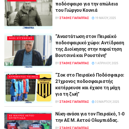
ποδόσφαιρο για την απώλεια
του Γιώργου Κουνιά
BY
ΣΤΑΘΗΣ ΓΊΑΠΑΠΠΑΣ
19 ΜΑΪ́ΟΥ, 2025
“Αναστάτωση στον Πειραϊκό
ΝΕΟΙ ΕΥΓΕΝΕΙΑΣ
ποδοσφαιρικό χώρο: Αντίδραση
της Διοίκησης στην παραίτηση
Βουτσινά και Ρουστένη”
BY
ΣΤΑΘΗΣ ΓΊΑΠΑΠΠΑΣ
1 ΑΠΡΙΛΊΟΥ, 2025
“Σοκ στο Πειραϊκό Ποδόσφαιρο:
ΑΤΡΟΜΗΤΟΣ ΠΕΙΡΑΙΑ
21χρονος ποδοσφαιριστής
κατέρρευσε και έχασε τη μάχη
για τη ζωή”
BY
ΣΤΑΘΗΣ ΓΊΑΠΑΠΠΑΣ
30 ΜΑΡΤΊΟΥ, 2025
Νίκη-ανάσα για τον Πειραϊκό, 1-0
ΑΕ ΜΑΥΡΟΣ ΑΕΤΟΣ-
ΟΛΥΜΠΙΑΔΑ
την ΑΕ Μ. Αετού Ολυμπιάδας.
BY
ΣΤΑΘΗΣ ΓΊΑΠΑΠΠΑΣ