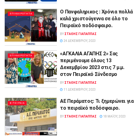
Ο Πανφαληρικος : Xρόνια πολλά
ΕΠΙΚΑΙΡΟΤΗΤΑ
καλά χριστούγεννα σε όλο το
Πειραϊκό ποδόσφαιρο.
BY
ΣΤΑΘΗΣ ΓΊΑΠΑΠΠΑΣ
24 ΔΕΚΕΜΒΡΊΟΥ, 2023
«ΑΓΚΑΛΙΑ ΑΓΑΠΗΣ 2» Σας
ΕΠΙΚΑΙΡΟΤΗΤΑ
περιμένουμε όλους 13
Δεκεμβρίου 2023 στις 7 μ.μ.
στον Πειραϊκό Σύνδεσμο
BY
ΣΤΑΘΗΣ ΓΊΑΠΑΠΠΑΣ
11 ΔΕΚΕΜΒΡΊΟΥ, 2023
ΑΕ Περάματος: Τι ξημερώνει για
Β ΠΕΙΡΑΙΑ
το πειραϊκό ποδόσφαιρο.
BY
ΣΤΑΘΗΣ ΓΊΑΠΑΠΠΑΣ
18 ΜΑΪ́ΟΥ, 2023