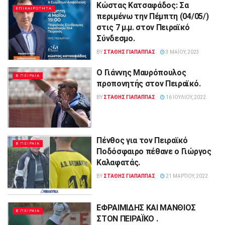
Κώστας Kατσαφάδος: Σα
ΕΠΙΚΑΙΡΟΤΗΤΑ
περιμένω την Πέμπτη (04/05/)
στις 7 μ.μ. στον Πειραϊκό
Σύνδεσμο.
BY
ΣΤΑΘΗΣ ΓΊΑΠΑΠΠΑΣ
3 ΜΑΪ́ΟΥ, 2023
Ο Γιάννης Μαυρόπουλος
Β ΠΕΙΡΑΙΑ
προπονητής στον Πειραϊκό.
BY
ΣΤΑΘΗΣ ΓΊΑΠΑΠΠΑΣ
16 ΙΟΥΛΊΟΥ, 2022
Πένθος για τον Πειραϊκό
Β ΠΕΙΡΑΙΑ
Ποδόσφαιρο πέθανε ο Γιώργος
Καλαφατάς.
BY
ΣΤΑΘΗΣ ΓΊΑΠΑΠΠΑΣ
21 ΜΑΡΤΊΟΥ, 2022
ΕΦΡΑΙΜΙΔΗΣ ΚΑΙ ΜΑΝΘΙΟΣ
Β ΠΕΙΡΑΙΑ
ΣΤΟΝ ΠΕΙΡΑΪΚΟ .