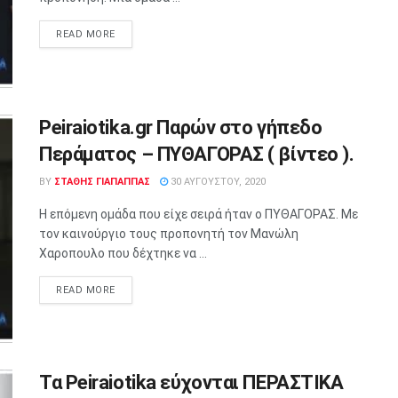
READ MORE
Peiraiotika.gr Παρών στο γήπεδο
Περάματος – ΠΥΘΑΓΟΡΑΣ ( βίντεο ).
BY
ΣΤΑΘΗΣ ΓΊΑΠΑΠΠΑΣ
30 ΑΥΓΟΎΣΤΟΥ, 2020
Η επόμενη ομάδα που είχε σειρά ήταν ο ΠΥΘΑΓΟΡΑΣ. Με
τον καινούργιο τους προπονητή τον Μανώλη
Χαροπουλο που δέχτηκε να ...
READ MORE
Τα Peiraiotika εύχονται ΠΕΡΑΣΤΙΚΑ