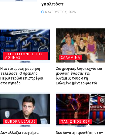
γκολπόστ
6 ΑΥΓΟΎΣΤΟΥ, 2026
ΣΤΙΣ ΓΕΙΤΟΝΙΕΣ ΤΗΣ
ΑΘΗΝΑΣ
ΣΑΛΑΜΙΝΑ
Η αντίστροφη μέτρηση
Ζωγραφική, λογοτεχνία και
τελείωσε: Ο Ηρακλής
μουσική ένωσαν τις
Περιστερίου επιστρέφει
δυνάμεις τους στη
στο γήπεδο
Σαλαμίνα.(βίντεο φωτό)
EUROPA LEAGUE
ΠΑΝΙΩΝΙΟΣ ΚΕΡ
Δεν αλλάζει νικητήρια
Νέα δυνατή προσθήκη στον