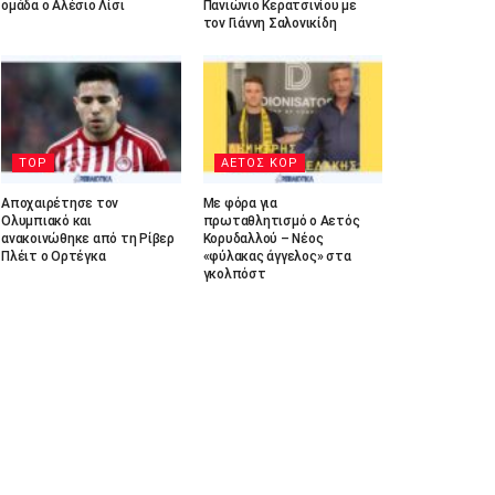
ομάδα ο Αλέσιο Λίσι
Πανιώνιο Κερατσινίου με
τον Γιάννη Σαλονικίδη
TOP
ΑΕΤΟΣ ΚΟΡ
Αποχαιρέτησε τον
Με φόρα για
Ολυμπιακό και
πρωταθλητισμό ο Αετός
ανακοινώθηκε από τη Ρίβερ
Κορυδαλλού – Νέος
Πλέιτ ο Ορτέγκα
«φύλακας άγγελος» στα
γκολπόστ