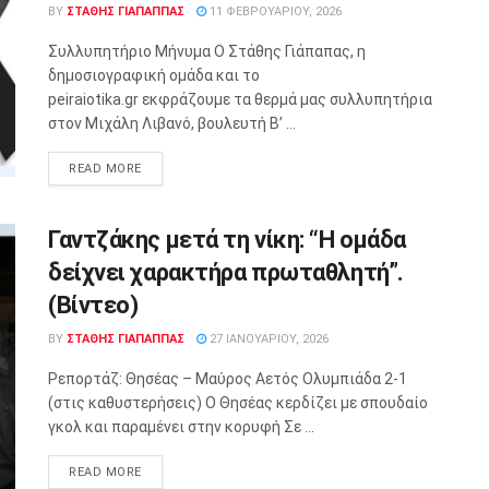
BY
ΣΤΑΘΗΣ ΓΊΑΠΑΠΠΑΣ
11 ΦΕΒΡΟΥΑΡΊΟΥ, 2026
Συλλυπητήριο Μήνυμα Ο Στάθης Γιάπαπας, η
δημοσιογραφική ομάδα και το
peiraiotika.gr εκφράζουμε τα θερμά μας συλλυπητήρια
στον Μιχάλη Λιβανό, βουλευτή Β’ ...
READ MORE
Γαντζάκης μετά τη νίκη: “Η ομάδα
δείχνει χαρακτήρα πρωταθλητή”.
(Βίντεο)
BY
ΣΤΑΘΗΣ ΓΊΑΠΑΠΠΑΣ
27 ΙΑΝΟΥΑΡΊΟΥ, 2026
Ρεπορτάζ: Θησέας – Μαύρος Αετός Ολυμπιάδα 2-1
(στις καθυστερήσεις) Ο Θησέας κερδίζει με σπουδαίο
γκολ και παραμένει στην κορυφή Σε ...
READ MORE