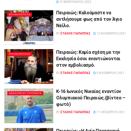
27 ΦΕΒΡΟΥΑΡΊΟΥ, 2022
Πειραιώς: Καλούμαστε να
ΕΠΙΚΑΙΡΟΤΗΤΑ
αντλήσουμε φως από τον Άγιο
Νείλο.
BY
ΣΤΑΘΗΣ ΓΊΑΠΑΠΠΑΣ
12 ΝΟΕΜΒΡΊΟΥ, 2021
Πειραιώς: Καμία σχέση με την
ΕΠΙΚΑΙΡΟΤΗΤΑ
Εκκλησία όσοι εναντιώνονται
στον εμβολιασμό.
BY
ΣΤΑΘΗΣ ΓΊΑΠΑΠΠΑΣ
9 ΝΟΕΜΒΡΊΟΥ, 2021
Κ-16 Ιωνικός Νικαίας εναντίον
ΑΚΑΔΗΜΙΕΣ-ΤΟΥΡΝΟΥΑ
Ολυμπιακού Πειραιώς.(βίντεο –
φωτό)
BY
ΣΤΑΘΗΣ ΓΊΑΠΑΠΠΑΣ
11 ΟΚΤΩΒΡΊΟΥ, 2021
Πειραιώς: «Η Αγία Παρασκευή