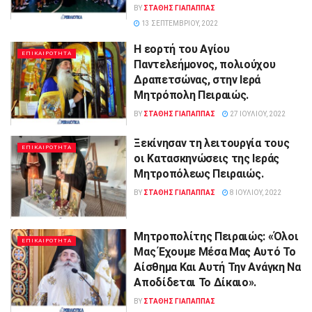
BY
ΣΤΑΘΗΣ ΓΊΑΠΑΠΠΑΣ
13 ΣΕΠΤΕΜΒΡΊΟΥ, 2022
Η εορτή του Αγίου
ΕΠΙΚΑΙΡΟΤΗΤΑ
Παντελεήμονος, πολιούχου
Δραπετσώνας, στην Ιερά
Μητρόπολη Πειραιώς.
BY
ΣΤΑΘΗΣ ΓΊΑΠΑΠΠΑΣ
27 ΙΟΥΛΊΟΥ, 2022
Ξεκίνησαν τη λειτουργία τους
ΕΠΙΚΑΙΡΟΤΗΤΑ
οι Κατασκηνώσεις της Ιεράς
Μητροπόλεως Πειραιώς.
BY
ΣΤΑΘΗΣ ΓΊΑΠΑΠΠΑΣ
8 ΙΟΥΛΊΟΥ, 2022
Μητροπολίτης Πειραιώς: «Όλοι
ΕΠΙΚΑΙΡΟΤΗΤΑ
Μας Έχουμε Μέσα Μας Αυτό Το
Αίσθημα Και Αυτή Την Ανάγκη Να
Αποδίδεται Το Δίκαιο».
BY
ΣΤΑΘΗΣ ΓΊΑΠΑΠΠΑΣ