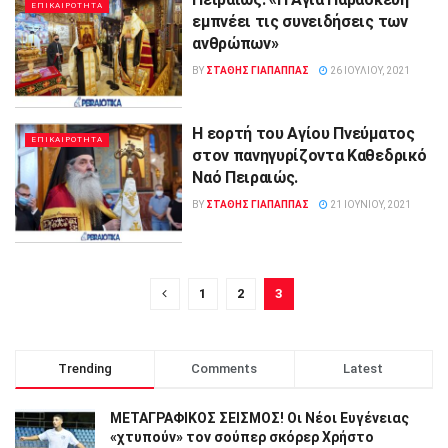
ΕΠΙΚΑΙΡΟΤΗΤΑ
εμπνέει τις συνειδήσεις των
ανθρώπων»
BY
ΣΤΑΘΗΣ ΓΊΑΠΑΠΠΑΣ
26 ΙΟΥΛΊΟΥ, 2021
Η εορτή του Αγίου Πνεύματος
ΕΠΙΚΑΙΡΟΤΗΤΑ
στον πανηγυρίζοντα Καθεδρικό
Ναό Πειραιώς.
BY
ΣΤΑΘΗΣ ΓΊΑΠΑΠΠΑΣ
21 ΙΟΥΝΊΟΥ, 2021
1
2
3
Trending
Comments
Latest
ΜΕΤΑΓΡΑΦΙΚΟΣ ΣΕΙΣΜΟΣ! Οι Νέοι Ευγένειας
«χτυπούν» τον σούπερ σκόρερ Χρήστο