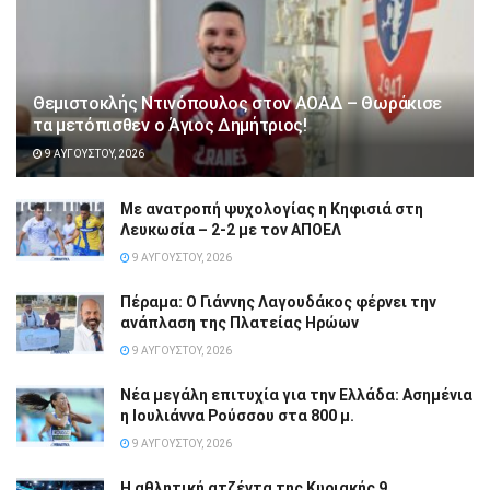
Θεμιστοκλής Ντινόπουλος στον ΑΟΑΔ – Θωράκισε
τα μετόπισθεν ο Άγιος Δημήτριος!
9 ΑΥΓΟΎΣΤΟΥ, 2026
Με ανατροπή ψυχολογίας η Κηφισιά στη
Λευκωσία – 2-2 με τον ΑΠΟΕΛ
9 ΑΥΓΟΎΣΤΟΥ, 2026
Πέραμα: Ο Γιάννης Λαγουδάκος φέρνει την
ανάπλαση της Πλατείας Ηρώων
9 ΑΥΓΟΎΣΤΟΥ, 2026
Νέα μεγάλη επιτυχία για την Ελλάδα: Ασημένια
η Ιουλιάννα Ρούσσου στα 800 μ.
9 ΑΥΓΟΎΣΤΟΥ, 2026
Η αθλητική ατζέντα της Κυριακής 9